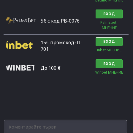
Betano МНЕНИЕ
ВХОД
5€ с код PB-0076
Palmsbet  
МНЕНИЕ
ВХОД
15€ промокод 01-
701
Inbet МНЕНИЕ
ВХОД
До 100 €
Winbet МНЕНИЕ