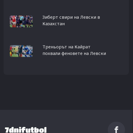
Зиберт свири на Левски в
Казахстан
Треньорът на Кайрат
похвали феновете на Левски