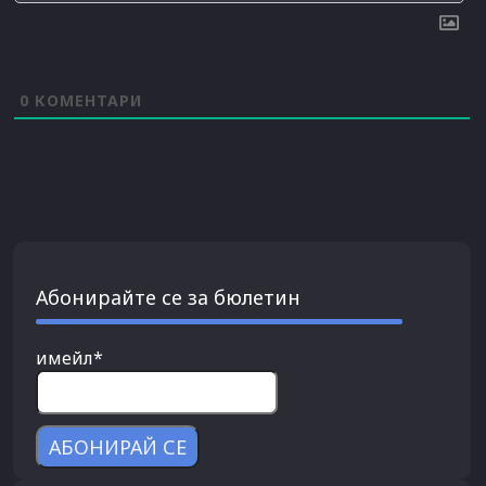
0
КОМЕНТАРИ
Абонирайте се за бюлетин
имейл*