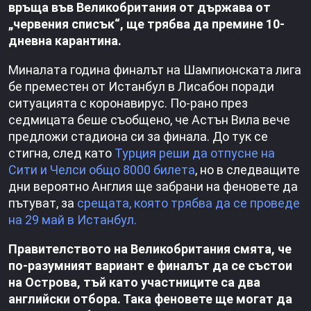
връща във Великобритания от държава от
„червения списък“, ще трябва да премине 10-
дневна карантина.
Миналата година финалът на Шампионската лига
бе преместен от Истанбул в Лисабон поради
ситуацията с коронавирус. По-рано през
седмицата беше съобщено, че Астън Вила вече
предложи стадиона си за финала. До тук се
стигна, след като
Турция реши да отпусне на
Сити и Челси общо 8000 билета
, но в следващите
дни вероятно Англия ще забрани на феновете да
пътуват, за
срещата, която трябва да се проведе
на 29 май в Истанбул.
Правителството на Великобритания смята, че
по-разумният вариант е финалът да се състои
на Острова, тъй като участниците са два
английски отбора. Така феновете ще могат да