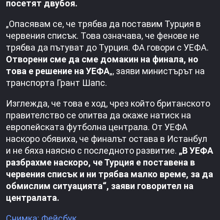
посетят двубоя.
„Опасявам се, че трябва да поставим Турция в
червения списък. Това означава, че фенове не
трябва да пътуват до Турция. ФА говори с УЕФА.
Отворени сме да сме домакин на финала, но
това е решение на УЕФА
„, заяви министърът на
транспорта Грант Шапс.
Изглежда, че това е ход, чрез който британското
правителство се опитва да окаже натиск на
европейската футболна централа. От УЕФА
наскоро обявиха, че финалът остава в Истанбул
и не бяха наясно с последното развитие.
„В УЕФА
разбрахме наскоро, че Турция е поставена в
червения списък и ни трябва малко време, за да
обмислим ситуацията“, заяви говорител на
централата.
Снимка: Фейсбук