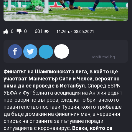
0
0
601
11:26ч. - 08.05.2021
7dnifutbol.bg
Финалът на Шампионската лига, в който ще
участват Манчестър Сити и Челси, вероятно
няма да се проведе в Истанбул.
Според ESPN
УЕФА и Футболната асоциация на Англия водят
преговори по въпроса, след като британското
правителство постави Турция, която трябваше
да бъде домакин на финалния мач, в червения
списък на страните за пътуване поради
ситуацията с коронавирус.
Всеки, който се