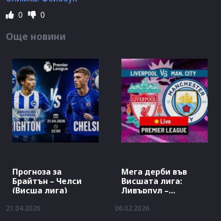
0
0
Още новини
Прогноза за
Мега дерби във
Брайтън – Челси
Висшата лига:
(Висша лига)
Ливърпул –
Манчестър…
21.04.2026
06.02.2026