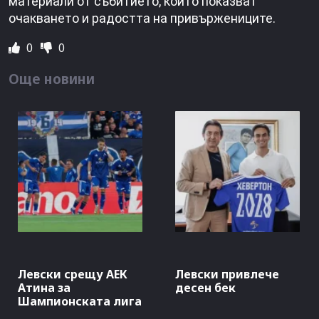
материали от събитието, които показват
очакването и радостта на привържениците.
0
0
Още новини
Левски срещу АЕК
Левски привлече
Атина за
десен бек
Шампионската лига