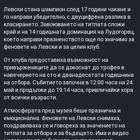
Левски стана шампион след 17 години чакане и
го направи убедително, с двуцифрена разлика в
класирането. Завоюването на титлата сложи
край и на 14 годишната доминация на Лудогорец,
което направи празненството още по значимо за
феновете на Левски и за целия клуб.
От клуба предоставиха възможност на
привържениците да се докоснат до трофея в
навечерието на сто и дванадесетата годишнина
на отбора. Събитието започна в 12:00 часа на 24
май и продължи до 19:14 часа, привличайки хора
от всички възрасти.
Атмосферата пред музея беше празнична и
емоционална. Феновете на Левски снимаха,
поздравяваха се и говореха за значението на
титлата за отбора и за бъдещето. Има и видео