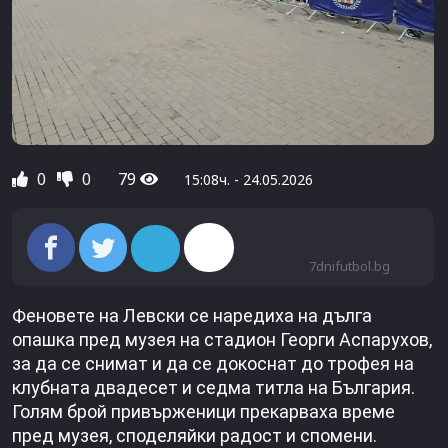
0
0
79
15:08ч. - 24.05.2026
7dnifutbol.bg
Феновете на Левски се наредиха на дълга
опашка пред музея на стадион Георги Аспарухов,
за да се снимат и да се докоснат до трофея на
клубната двадесет и седма титла на България.
Голям брой привърженици прекарваха време
пред музея, споделяйки радост и спомени.