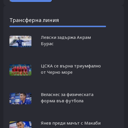
Трансферна линия
Левски задържа Акрам
Бурас
ЦСКА се върна триумфално
от Черно море
Веласкес за физическата
форма във футбола
Янев преди мачът с Макаби