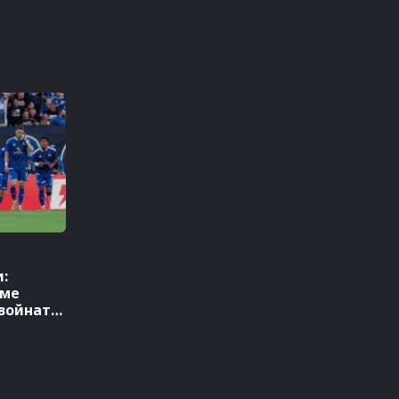
:
хме
 войната
ава