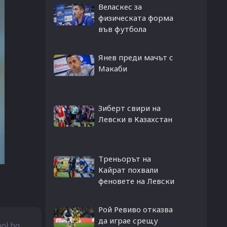
Веласкес за
физическата форма
във футбола
Янев преди мачът с
Макаби
Зиберт свири на
Левски в Казахстан
Треньорът на
Кайрат похвали
феновете на Левски
Рой Ревиво отказва
да играе срещу
bol.bg