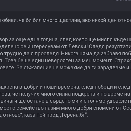
бяви, че би бил много щастлив, ако някой ден отно
вор за още една година, след което ще мисля къде 
ределено се интересувам от Левски! Следя резултати
ко трудно да я проследя. Никога няма да забравя по
я. Това беше един невероятен за мен момент. Страх
овете. За съжаление не можахме да ги зарадваме и
дкрепа в добри и лоши времена, след победи и след 
ова, че получих много силна подкрепа и по време на
 винаги ще остане в сърцето ми и с голямо удоволст
з и моето семейство пазим много добри спомени от Со
отново“, каза той пред „Герена.бг“.