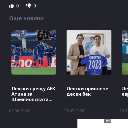
0
0
Още новини
Левски срещу АЕК
Левски привлече
Ле
Атина за
десен бек
ев
Шампионската
лига
03.08.2026
30.07.2026
29.0