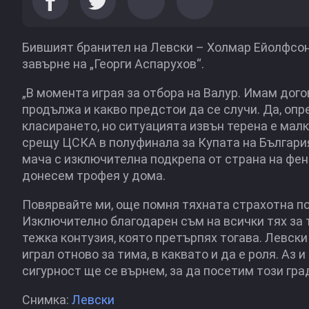
Бившият бранител на Левски – Холмар Ейолфсон о
завърне на „Георги Аспарухов“.
„В момента играя за отбора на Валур. Имам дого
продължа и какво предстои да се случи. Да, оп
класирането, но ситуацията извън терена е мал
срещу ЦСКА в полуфинала за Купата на Българи
мача с изключителна подкрепа от страна на фен
донесем трофея у дома.
Повярвайте ми, още помня тяхната страхотна по
Изключително благодарен съм на всички тях за т
тежка контузия, която претърпях тогава. Левски
играл отново за тима, в каквато и да е роля. А
сигурност ще се върнем, за да посетим този град 
Снимка:
Левски