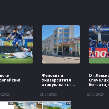
вски
Фенове на
От Левски
ропейски!
Университатя
Спечели
атакуваха със
битката,
заря хотела на
продълж
Левски
7.2026
29.07.2026
23.07.2026