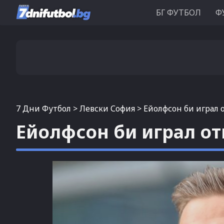
БГ ФУТБОЛ
Ф
7 Дни Футбол
>
Левски София
>
Ейолфсон би играл 
Ейолфсон би играл от