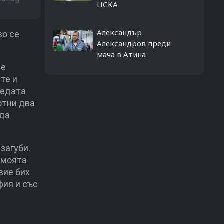
ЦСКА
Александър
во се
Александров преди
мача в Атина
ще
те и
бедата
отни два
 да
загуби.
 моята
вие бих
фия и със