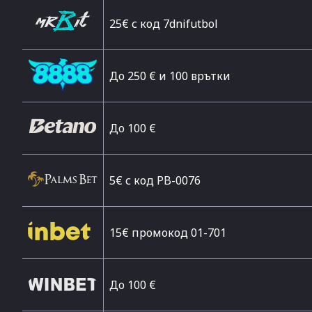
25€ с код 7dnifutbol
До 250 € и 100 врътки
Дo 100 €
5€ с код PB-0076
15€ промокод 01-701
До 100 €