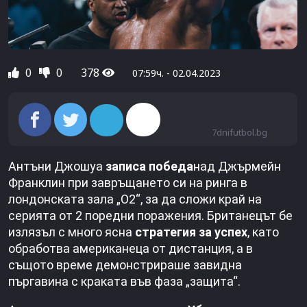
0
0
378
07:59ч. - 02.04.2023
7dnifutbol.bg
Антъни Джошуа
записа победа
над Джърмейн
Франклин при завръщането си на ринга в
лондонската зала „O2“, за да сложи край на
серията от 2 поредни поражения. Британецът бе
излязъл с много ясна
стратегия за успех
, като
обработва американеца от дистанция, а в
същото време демонстрираше завидна
пъргавина с краката във фаза „защита“.