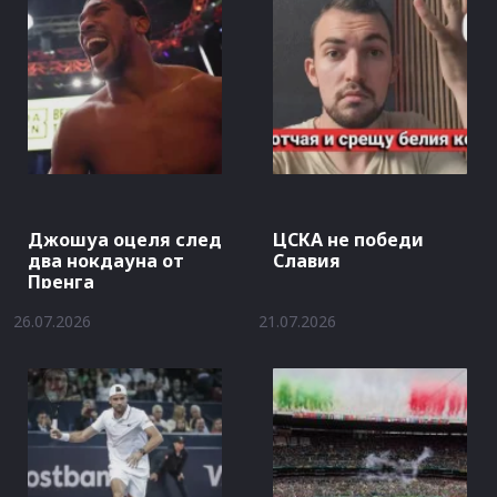
Джошуа оцеля след
ЦСКА не победи
два нокдауна от
Славия
Пренга
26.07.2026
21.07.2026