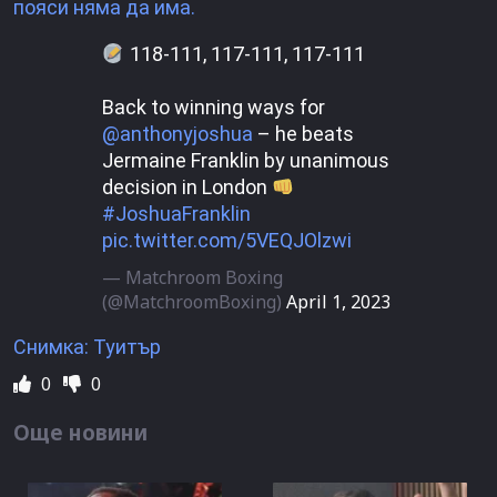
пояси няма да има.
118-111, 117-111, 117-111
Back to winning ways for
@anthonyjoshua
– he beats
Jermaine Franklin by unanimous
decision in London
#JoshuaFranklin
pic.twitter.com/5VEQJOlzwi
— Matchroom Boxing
(@MatchroomBoxing)
April 1, 2023
Снимка: Туитър
0
0
Още новини