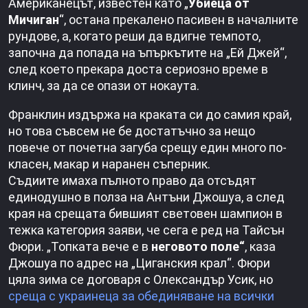
Американецът, известен като „
Убиеца от
Мичиган
“, остана прекалено пасивен в началните
рундове, а, когато реши да вдигне темпото,
започна да попада на ъпъркътите на „Ей Джей“,
след което прекара доста сериозно време в
клинч, за да се опази от нокаута.
Франклин издържа на краката си до самия край,
но това съвсем не бе достатъчно за нещо
повече от почетна загуба срещу един много по-
класен, макар и наранен съперник.
Съдиите имаха пълното право да отсъдят
единодушно в полза на Антъни Джошуа, а след
края на срещата бившият световен шампион в
тежка категория заяви, че сега е ред на Тайсън
Фюри. „Топката вече е в
неговото поле“
, каза
Джошуа по адрес на „Циганския крал“. Фюри
цяла зима се договаря с Олександър Усик, но
среща с украинеца за обединяване на всички