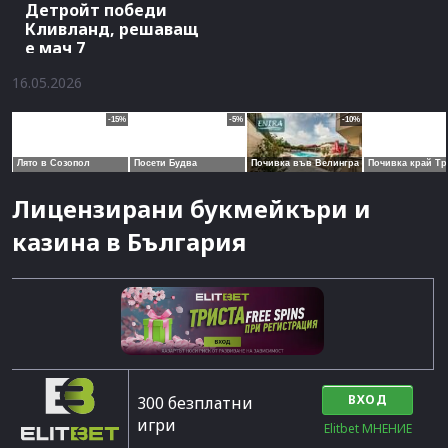
Детройт победи
Кливланд, решаващ
е мач 7
16.05.2026
Лицензирани букмейкъри и
казина в България
ВХОД
300 безплатни
игри
Elitbet МНЕНИЕ