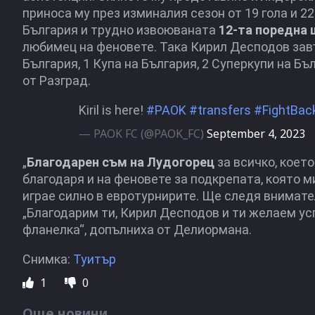
приноса му през изминалия сезон от 19 гола и 2
България и трудно извоюваната
12-та поредна
любимец на феновете. Така Кирил Десподов завъ
България, 1 Купа на България, 2 Суперкупи на Бъ
от Разград.
Kiril is here!
#PAOK
#transfers
#FightBac
— PAOK FC (@PAOK_FC)
September 4, 2023
„
Благодарен съм на Лудогорец
за всичко, коет
благодаря и на феновете за подкрепата, която 
играе силно в евротурнирите. Ще следя внимате
„Благодарим ти, Кирил Десподов и ти желаем ус
фланелка“, допълниха от Делиормана.
Снимка:
Туитър
1
0
Още новини