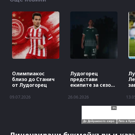
Олимпиакос
Лудогорец
Лу
близо до Станич
представи
Ле
от Лудогорец
екипите за сезон
за
2026/27
на
09.07.2026
26.06.2026
13.0
Лицензирани букмейкъри и кази