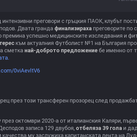
д интензивни преговори с гръцкия ПАОК, клубът пост
подов. Двата гранда
финализираха
преговорите по 
ето премина успешно медицинските изследвания и фи
терес
към актуалния Футболист №1 на България пр
на сметка
най-доброто предложение
бе именно от 
ата.
r.com/0viAevltV6
орец през този трансферен прозорец след продажбат
у през октомври 2020-а от италианския Каляри, пър
 Десподов записа 129 двубоя,
отбеляза 39 гола
и дад
 качества му заслужиха капитанската лента на Лудо