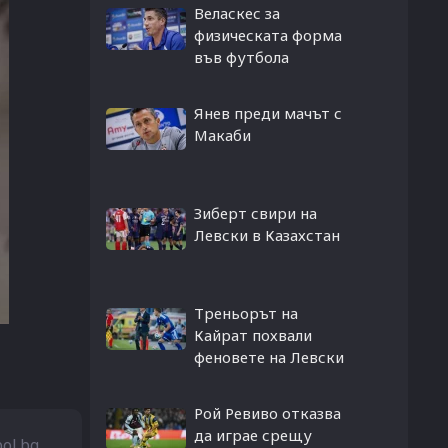
Веласкес за
физическата форма
във футбола
Янев преди мачът с
Макаби
Зиберт свири на
Левски в Казахстан
Треньорът на
Кайрат похвали
феновете на Левски
Рой Ревиво отказва
да играе срещу
bol.bg