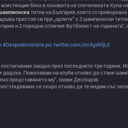
2 асистенции бяха в основата на спечелената Купа н
 шампионска
титла на България, което го превърнаха
ршва престоя си при „орлите“ с 3 шампионски титли
лгария и 2 поредни отличия Футболист на годината“,
k
#DespodovIsHere
pic.twitter.com/zm3gsRfjL6
о постигнахме заедно през последните три години. И
ми дадоха. Пожелавам на клуба отново да стане шам
лно представянето му“, заяви Десподов.
пех! Надяваме се скоро отново да те видим със зел