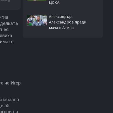
ЦСКА
Александър
игна
Александров преди
сделката
мача в Атина
тнес
оявиха
тима от
а на Игор
воначално
е 55
горец, а