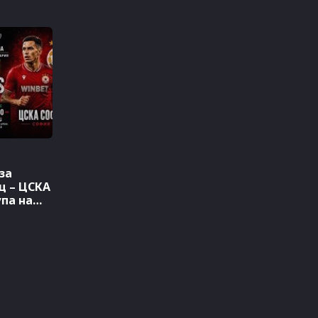
за
ц – ЦСКА
па на
)