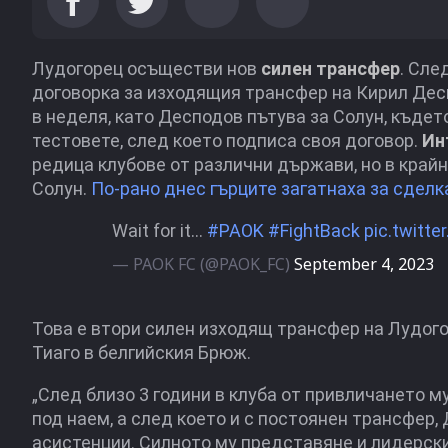
Лудогорец осъществи нов
силен трансфер
. Сле
договорка за изходящия трансфер на Кирил Дес
в неделя, като Десподов пътува за Солун, къд
тестовете, след което подписа своя договор.
Ин
редица клубове от различни държави, но в край
Солун.
По-рано днес гърците загатнаха за сделк
Wait for it…
#PAOK
#FightBack
pic.twitte
— PAOK FC (@PAOK_FC)
September 4, 2023
Това е втори силен изходящ трансфер на Лудог
Тиаго в белгийския Брюж.
„След близо 3 години в клуба от привличането м
под наем, а след което и с постоянен трансфер,
асистенции. Силното му представяне и лидерски