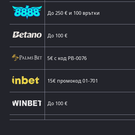
До 250 € и 100 врътки
Дo 100 €
5€ с код PB-0076
15€ промокод 01-701
До 100 €