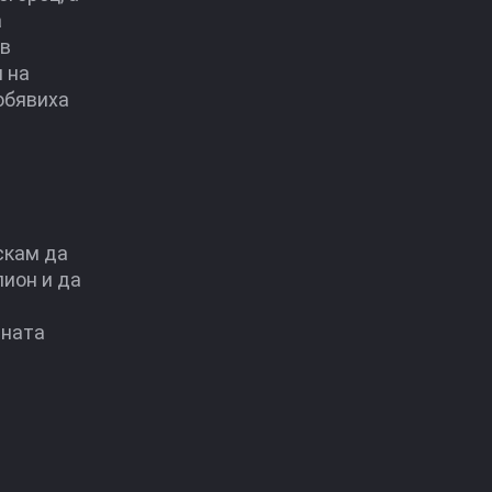
а
 в
 на
 обявиха
скам да
пион и да
ената