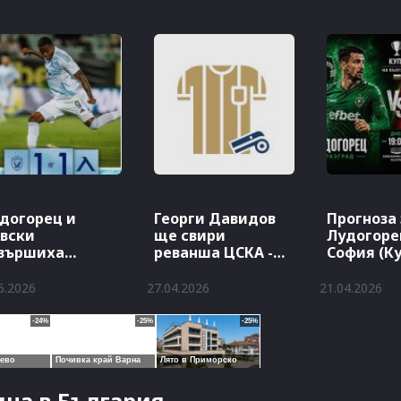
догорец и
Георги Давидов
Прогноза 
вски
ще свири
Лудогоре
вършиха
реванша ЦСКА -
София (Ку
равно
Лудогорец
България
5.2026
27.04.2026
21.04.2026
на в България