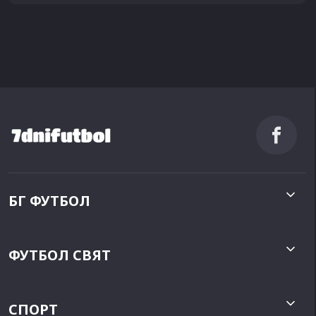
БГ ФУТБОЛ
ФУТБОЛ СВЯТ
СПОРТ