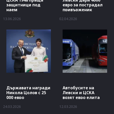
ЦСКА 1948 праща
Левски дари 4000
защитници под
евро за пострадал
наем
привърженик
13.06.2026
02.04.2026
Държавата награди
Автобусите на
Никола Цолов с 25
Левски и ЦСКА
000 евро
возят евро елита
24.03.2026
12.03.2026