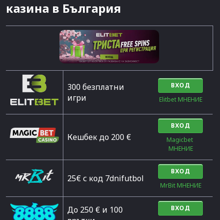
казина в България
ВХОД
300 безплатни
игри
Elitbet МНЕНИЕ
ВХОД
Кешбек до 200 €
Magicbet 
МНЕНИЕ
ВХОД
25€ с код 7dnifutbol
MrBit МНЕНИЕ
ВХОД
До 250 € и 100