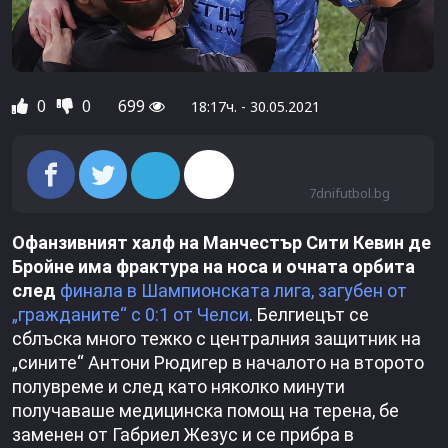
0
0
699
18:17ч. - 30.05.2021
7dnifutbol.bg
Офанзивният халф на Манчестър Сити Кевин де
Бройне има фрактура на носа и очната орбита
след
финала в Шампионската лига, загубен от
„гражданите“ с 0:1 от Челси
. Белгиецът се
сблъска много тежко с централния защитник на
„сините“ Антони Рюдигер в началото на второто
полувреме и след като няколко минути
получаваше медицинска помощ на терена, бе
заменен от Габриел Жезус и се прибра в