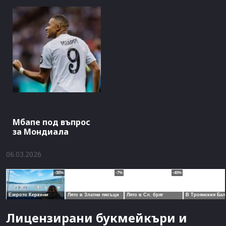
Мбапе под въпрос
за Мондиала
06.03.2026
Лицензирани букмейкъри и