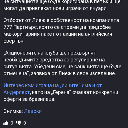
че ситуацията ще бъде коригирана в петък и ще
могат да привлекат нови играчи от януари.
Отборът от Лиеж е собственост на компанията
777 Партнърс, която се стреми да придобие
мажоритарния пакет от акции на английския
Евертън.
„Акционерите на клуба ще прехвърлят
необходимите средства за регулиране на
ситуацията. Убедени сме, че санкцията ще бъде
отменена“, заявиха от Лиеж в свое изявление.
Интерес към играча на „сините“ има и от
Андерлехт
, като на „Герена“ очакват конкретни
оферти за бразилеца.
Снимка:
Левски
0
0