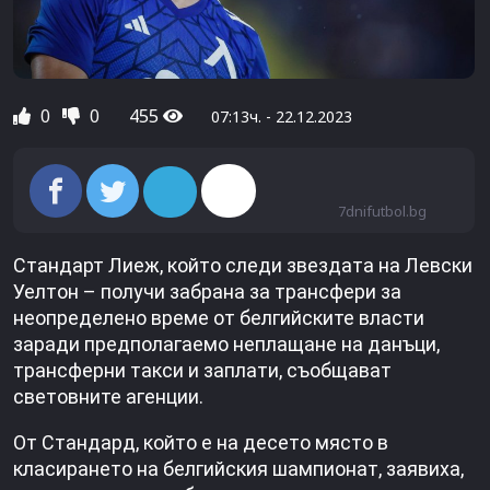
0
0
455
07:13ч. - 22.12.2023
7dnifutbol.bg
Стандарт Лиеж, който следи звездата на Левски
Уелтон – получи забрана за трансфери за
неопределено време от белгийските власти
заради предполагаемо неплащане на данъци,
трансферни такси и заплати, съобщават
световните агенции.
От Стандард, който е на десето място в
класирането на белгийския шампионат, заявиха,