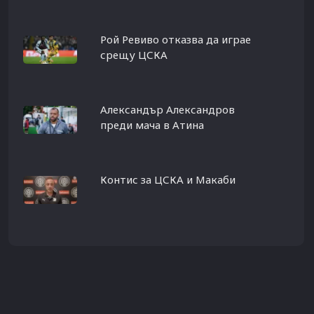
Рой Ревиво отказва да играе
срещу ЦСКА
Александър Александров
преди мача в Атина
Контис за ЦСКА и Макаби