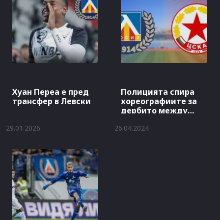
Хуан Переа е пред
Полицията спира
трансфер в Левски
хореографиите за
дербито между
Левски и ЦСКА
29.01.2026
26.04.2024