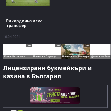
Рикардиньо иска
трансфер
16.04.2024
Лицензирани букмейкъри и
казина в България