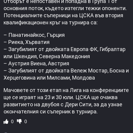
Отборът е непоставен и попадна в Група 1 от
основния поток, където изтегли тежки опоненти.
Потенциалните съперници на ЦСКА във втория
квалификационен кръг на турнира са:
– Панатинайкос, Гърция
– Риека, Хърватия
– Загубилият от двойката Европа ФК, Гибралтар
или Шкендия, Северна Македония
– Аустрия Виена, Австрия
– Загубилият от двойката Вележ Мостар, Босна и
Херцеговина или Милсами, Молдова
Мачовете от този етап на Лига на конференциите
ще се играят на 23 и 30 юли. ЦСКА ще очаква
развитието на двубоя с Дери Сити, за да узнае
окончателния си съперник в турнира.
0
0