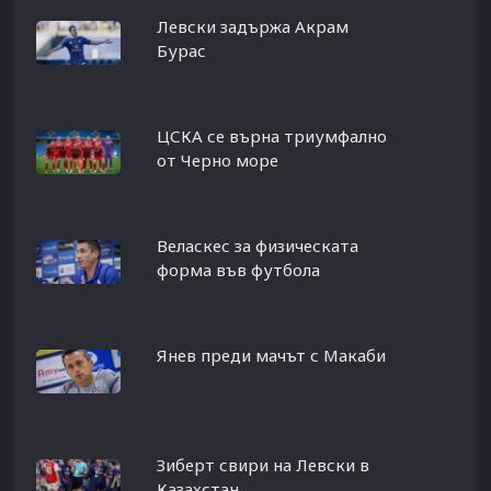
Левски задържа Акрам
Бурас
ЦСКА се върна триумфално
от Черно море
Веласкес за физическата
форма във футбола
Янев преди мачът с Макаби
Зиберт свири на Левски в
Казахстан