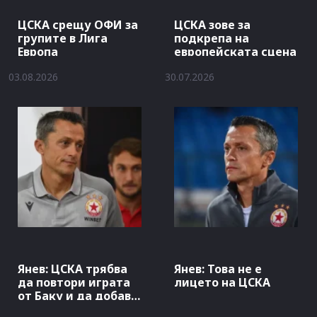
ЦСКА срещу ОФИ за
ЦСКА зове за
групите в Лига
подкрепа на
Европа
европейската сцена
03.08.2026
30.07.2026
Янев: ЦСКА трябва
Янев: Това не е
да повтори играта
лицето на ЦСКА
от Баку и да добави
гол