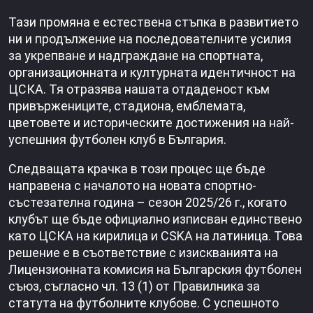
Тази промяна е естествена стъпка в развитието
ни и продължение на последователните усилия
за укрепване и надграждане на спортната,
организационната и културната идентичност на
ЦСКА. Тя отразява нашата отдаденост към
привържениците, стадиона, емблемата,
цветовете и историческите достижения на най-
успешния футболен клуб в България.
Следващата крачка в този процес ще бъде
направена с началото на новата спортно-
състезателна година – сезон 2025/26 г., когато
клубът ще бъде официално изписван единствено
като ЦСКА на кирилица и CSKA на латиница. Това
решение е в съответствие с изискванията на
Лицензионната комисия на Българския футболен
съюз, съгласно чл. 13 (1) от Правилника за
статута на футболните клубове. С успешното