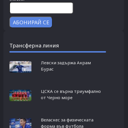
Трансферна линия
Левски задържа Акрам
Бурас
ЦСКА се върна триумфално
от Черно море
Веласкес за физическата
форма във футбола