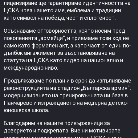
лицензиране ще гарантираме идентичността на
ЦСКА чрез нашето име, емблема и традиции
като символ на победа, чест и сплотеност.
Осъзнаваме отговорността, която носим пред
поколенията „армейци“, и приемаме този ход не
само като формален акт, а като част от един по-
дълбок ангажимент за възстановяване на
статута на ЦСКА като лидер на национално и
международно ниво.
Продължаваме по план и в срок да изпълняваме
реконструкцията на стадион „Българска армия“,
модернизирането на тренировъчната ни база в
Панчарево и изграждането на модерна детско-
юношеска школа.
Благодарим на нашите привърженици за
доверието и подкрепата. Вие ни мотивирате
всеки ден да защитаваме името ЦСКА с още