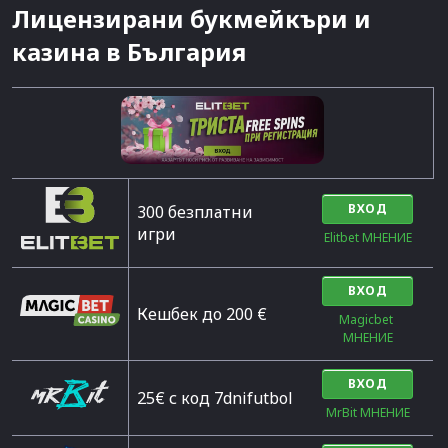
Лицензирани букмейкъри и
казина в България
ВХОД
300 безплатни
игри
Elitbet МНЕНИЕ
ВХОД
Кешбек до 200 €
Magicbet 
МНЕНИЕ
ВХОД
25€ с код 7dnifutbol
MrBit МНЕНИЕ