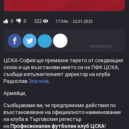
0
0
322
17:34ч. - 22.01.2025
7dnifutbol.bg
ЦСКА-София ще премахне тирето от следващия
сезон и ще възстанови името си на ПФК ЦСКА,
съобщи изпълнителният директор на клуба
Радослав
Златков
.
Армейци,
Съобщаваме ви, че предприехме действия по
възстановяване на официалното наименование
на клуба в Търговския регистър
на
Професионален футболен клуб ЦСКА
!