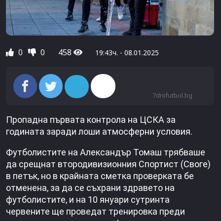
0
0
458
19:43ч. - 08.01.2025
7dnifutbol.bg
Пропадна първата контрола на ЦСКА за
годината заради лоши атмосферни условия.
Футболистите на Александър Томаш трябваше
да срещнат втородивизионния Спортист (Своге)
в петък, но в крайната сметка проверката бе
отменена, за да се съхрани здравето на
футболистите, и на 10 януари сутринта
червените ще проведат тренировка преди