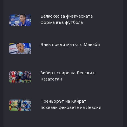
Веласкес за физическата
форма във футбола
Янев преди мачът с Макаби
Зиберт свири на Левски в
Казахстан
Треньорът на Кайрат
похвали феновете на Левски