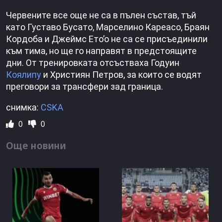
Червените все още не са в пълен състав, тъй
като Густаво Бусато, Марселино Кареасо, Браян
Кордоба и Джеймс Ето’о не са се присъединили
към тима, но ще го направят в предстоящите
дни. От тренировката отсъстваха Годуин
Коялипу
и Християн Петров, за които се водят
преговори за трансфери зад граница.
снимка:
CSKA
0
0
Още новини