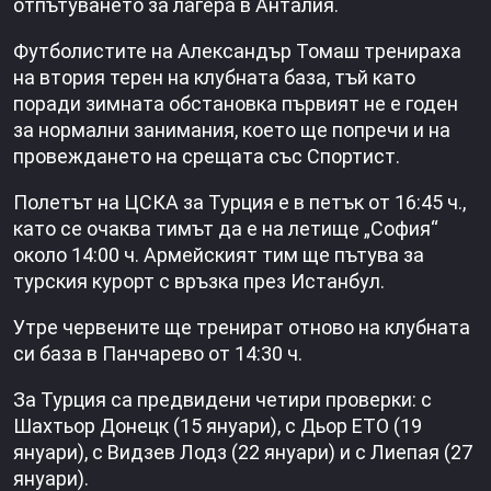
отпътуването за лагера в Анталия.
Футболистите на Александър Томаш тренираха
на втория терен на клубната база, тъй като
поради зимната обстановка първият не е годен
за нормални занимания, което ще попречи и на
провеждането на срещата със Спортист.
Полетът на ЦСКА за Турция е в петък от 16:45 ч.,
като се очаква тимът да е на летище „София“
около 14:00 ч. Армейският тим ще пътува за
турския курорт с връзка през Истанбул.
Утре червените ще тренират отново на клубната
си база в Панчарево от 14:30 ч.
За Турция са предвидени четири проверки: с
Шахтьор Донецк (15 януари), с Дьор ЕТО (19
януари), с Видзев Лодз (22 януари) и с Лиепая (27
януари).