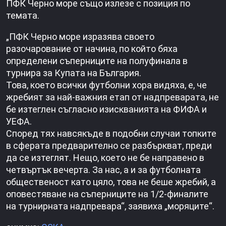
ПФК Черно море също излезе с позиция по
темата.
„ПФК Черно море изразява своето
разочарование от начина, по който бяха
определени съперниците на полуфинала в
турнира за Купата на България.
Това, което всички футболни хора видяха, е, че
жребият за най-важния етап от надпреварата, не
бе изтеглен съгласно изискванията на ФИФА и
УЕФА.
Според тях навсякъде в подобни случаи топките
в сферата предварително се разбъркват, преди
да се изтеглят. Нещо, което не бе направено в
четвъртък вечерта. За нас, а и за футболната
общественост като цяло, това не беше жребий, а
оповестяване на съперниците на 1/2-финалите
на турнирната надпревара“, заявиха „моряците“.