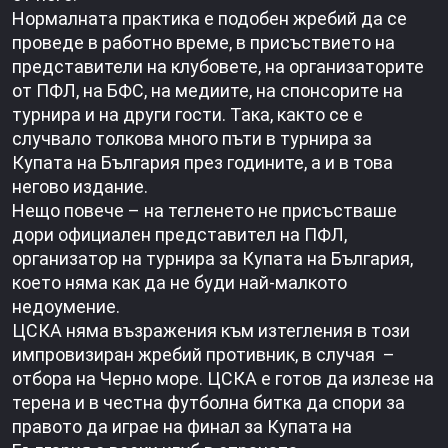
Нормалната практика е подобен жребий да се
проведе в работно време, в присъствието на
представители на клубовете, на организаторите
от ПФЛ, на БФС, на медиите, на спонсорите на
турнира и на други гости. Така, както се е
случвало толкова много пъти в турнира за
Купата на България през годините, а и в това
негово издание.
Нещо повече – на тегленето не присъстваше
дори официален представител на ПФЛ,
организатор на турнира за Купата на България,
което няма как да не буди най-малкото
недоумение.
ЦСКА няма възражения към изтегления в този
импровизиран жребий противник, в случая –
отбора на Черно море. ЦСКА е готов да излезе на
терена и в честна футболна битка да спори за
правото да играе на финал за Купата на