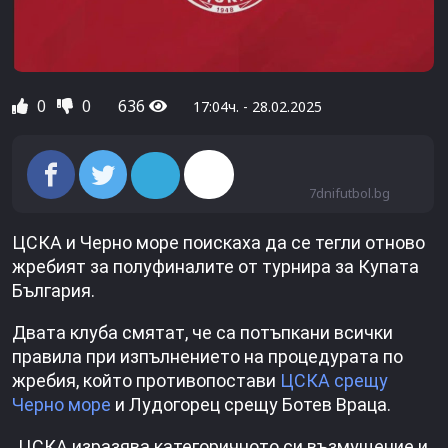
0
0
636
17:04ч. - 28.02.2025
7dnifutbol.bg
ЦСКА и Черно море поискаха да се тегли отново
жребият за полуфиналите от турнира за Купата
България.
Двата клуба смятат, че са потъпкани всички
правила при изпълнението на процедурата по
жребия, който противопостави
ЦСКА срещу
Черно море
и Лудогорец срещу Ботев Враца.
„ЦСКА изразява категоричното си възмущение и