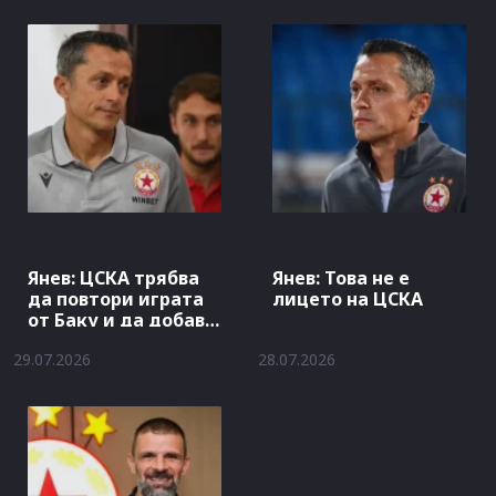
Янев: ЦСКА трябва
Янев: Това не е
да повтори играта
лицето на ЦСКА
от Баку и да добави
гол
29.07.2026
28.07.2026