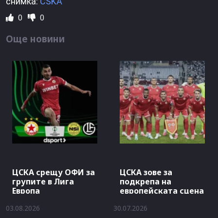
снимка:
CSKA
0
0
Още новини
ЦСКА срещу ОФИ за
ЦСКА зове за
групите в Лига
подкрепа на
Европа
европейската сцена
03.08.2026
30.07.2026