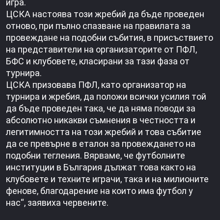
игра.
ЦСКА настоява този жребий да бъде проведен
отново, при пълно спазване на правилата за
провеждане на подобни събития, в присъствието
на представители на организаторите от ПФЛ,
БФС и клубовете, класирани за тази фаза от
турнира.
ЦСКА призовава ПФЛ, като организатор на
турнира и жребия, да положи всички усилия той
да бъде проведен така, че да няма поводи за
абсолютно никакви съмнения в честността и
легитимността на този жребий и това събитие
да се превърне в еталон за провеждането на
подобни тегления. Вярваме, че футболните
институции в България дължат това както на
клубовете и техните играчи, така и на милионите
фенове, благодарение на които има футбол у
нас“, заявиха червените.