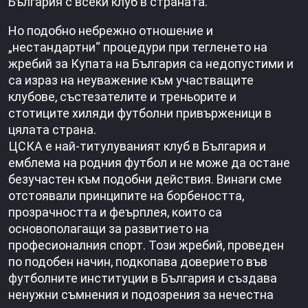
България с всеки клуб в страната.
Но подобно небрежно отношение и
„нестандартни“ процедури при тегленето на
жребий за Купата на България са недопустими и
са израз на неуважение към участващите
клубове, състезателите и треньорите и
стотиците хиляди футболни привърженици в
цялата страна.
ЦСКА е най-титулуваният клуб в България и
емблема на родния футбол и не може да остане
безучастен към подобни действия. Винаги сме
отстоявали принципите на борбеността,
прозрачността и феърплея, които са
основополагащи за развитието на
професионалния спорт. Този жребий, проведен
по подобен начин, подкопава доверието във
футболните институции в България и създава
ненужни съмнения и подозрения за нечестна