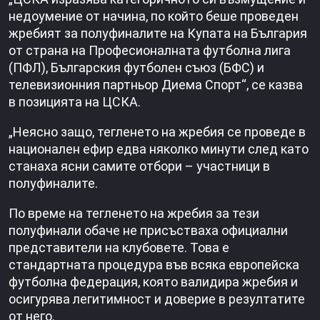
недоумение от начина, по който беше проведен
жребият за полуфиналите на Купата на България
от страна на Професионалната футболна лига
(ПФЛ), Българския футболен съюз (БФС) и
телевизионния партньор Диема Спорт“, се казва
в позицията на ЦСКА.
„Неясно защо, тегленето на жребия се проведе в
национален ефир едва няколко минути след като
станаха ясни самите отбори – участници в
полуфиналите.
По време на тегленето на жребия за тези
полуфинали обаче не присъстваха официални
представители на клубовете. Това е
стандартната процедура във всяка европейска
футболна федерация, която валидира жребия и
осигурява легитимност и доверие в резултатите
от него.