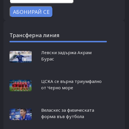
Трансферна линия
Левски задържа Акрам
Бурас
ЦСКА се върна триумфално
от Черно море
Веласкес за физическата
форма във футбола