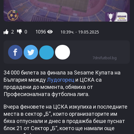
2
0
1096
10:39ч. - 19.05.2025
7dnifutbol.bg
34 000 билета за финала за Sesame Купата на
България между
Лудогорец
и ЦСКА са
продадени до момента, обявиха от
Професионалната футболна лига.
Вчера феновете на ЦСКА изкупиха и последните
места в сектор „Б“, които организаторите им
бяха отпуснали и днес в продажба беше пуснат
блок 21 от Сектор „Б“, което ще намали още