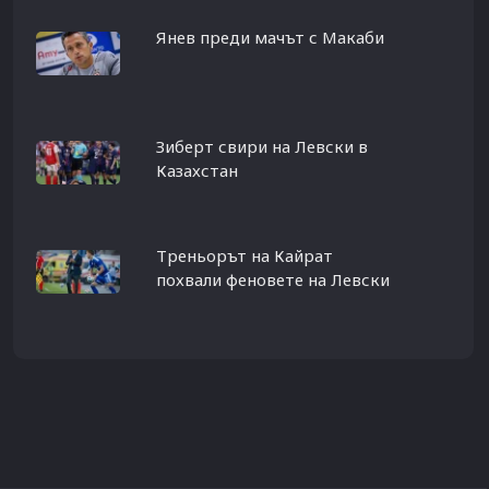
Янев преди мачът с Макаби
Зиберт свири на Левски в
Казахстан
Треньорът на Кайрат
похвали феновете на Левски