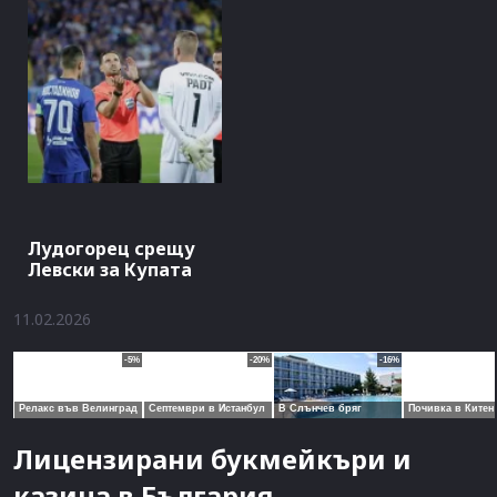
Лудогорец срещу
Левски за Купата
11.02.2026
Лицензирани букмейкъри и
казина в България