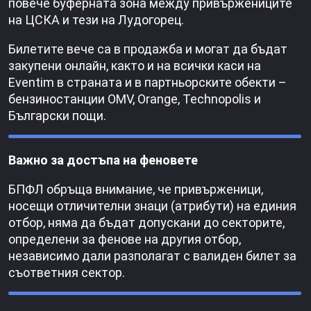
повече буферната зона между привържениците
на ЦСКА и тези на Лудогорец.
Билетите вече са в продажба и могат да бъдат
закупени онлайн, както и на всички каси на
Eventim в страната и в партньорските обекти –
бензиностанции OMV, Orange, Technopolis и
Български пощи.
Важно за достъпа на феновете
БПФЛ обръща внимание, че привърженици,
носещи отличителни знаци (атрибути) на единия
отбор, няма да бъдат допускани до секторите,
определени за фенове на другия отбор,
независимо дали разполагат с валиден билет за
съответния сектор.