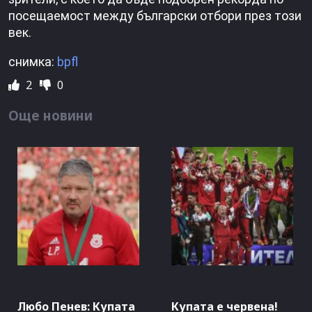
посещаемост между български отбори през този
век.
снимка:
bpfl
2
0
Още новини
Любо Пенев: Купата
Купата е червена!