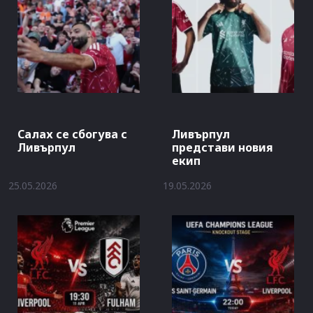
Салах се сбогува с
Ливърпул
Ливърпул
представи новия
екип
25.05.2026
19.05.2026