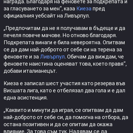
награда. Благодаря на феновете за подкрепата и
за гласуването за мен“, каза
Киеза
пред
официалния уебсайт на Ливърпул.
„Предпочитам да не я получавам в бъдеще и да
печеля повече мачове. Но отново благодаря.
Подкрепата винаги е била невероятна. Опитвам
се да дам най-доброто от себе си на терена за
феновете и за
Ливърпул
. Обичам да виждам, че
феновете наистина оценяват това, което правя“,
добави италианецът.
Киеза е записал шест участия като резерва във
Висшата лига, като е отбелязал два гола и е дал
една асистенция.
„Каквито и минути да играя, се опитвам да дам
най-доброто от себе си, да помогна на отбора, да
остана позитивен и да се опитам да окажа
влияние. За това съм тук. Надявам се да