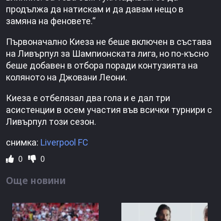
продължа да натискам и да давам нещо в
замяна на феновете.“
Първоначално Киеза не беше включен в състава
на Ливърпул за Шампионската лига, но по-късно
беше добавен в отбора поради контузията на
коляното на Джовани Леони.
Киеза е отбелязал два гола и е дал три
асистенции в осем участия във всички турнири с
Ливърпул този сезон.
снимка:
Liverpool FC
0
0
Още новини