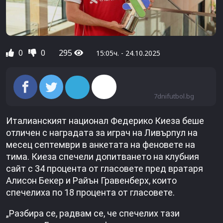
0
0
295
15:05ч. - 24.10.2025
7dnifutbol.bg
Италианският национал Федерико Киеза беше
отличен с наградата за играч на Ливърпул на
месец септември в анкетата на феновете на
тима. Киеза спечели допитването на клубния
сайт с 34 процента от гласовете пред вратаря
Алисон Бекер и Райън Гравенберх, които
спечелиха по 18 процента от гласовете.
„Разбира се, радвам се, че спечелих тази