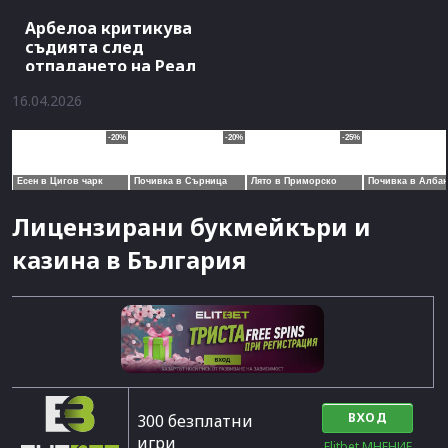
Арбелоа критикува
съдията след
отпадането на Реал
16.04.2026
Лицензирани букмейкъри и
казина в България
ВХОД
300 безплатни
игри
Elitbet МНЕНИЕ