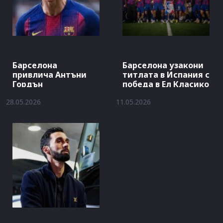
Барселона
Барселона узакони
привлича Антъни
титлата в Испания с
Гордън
победа в Ел Класико
28.05.2026
11.05.2026