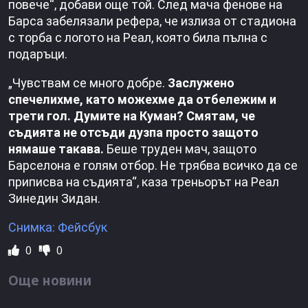
повече“, добави още той. След мача фенове на
Барса забелязали рефера, че излиза от стадиона
с торба с логото на Реал, която била пълна с
подаръци.
„Чувствам се много добре.
Заслужено
спечелихме, като можехме да отбележим и
трети гол. Думите на Куман? Смятам, че
съдията не отсъди дузпа просто защото
нямаше такава.
Беше труден мач, защото
Барселона е голям отбор. Не трябва всичко да се
приписва на съдията“, каза треньорът на Реал
Зинедин Зидан.
Снимка: Фейсбук
0
0
Още новини