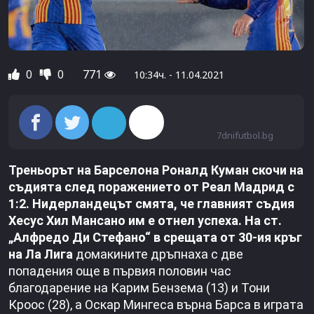
0
0
771
10:34ч. - 11.04.2021
7dnifutbol.bg
Треньорът на Барселона Роналд Куман скочи на
съдията след поражението от Реал Мадрид с
1:2. Нидерландецът смята, че главният съдия
Хесус Хил Мансано им е отнел успеха. На ст.
„Алфредо Ди Стефано“ в срещата от 30-ия кръг
на Ла Лига
домакините дръпнаха с две
попадения още в първия половин час
благодарение на Карим Бензема (13) и Тони
Кроос (28), а Оскар Мингеса върна Барса в играта