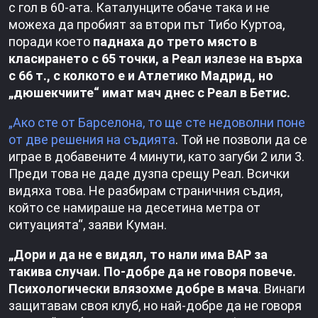
с гол в 60-ата. Каталунците обаче така и не
можеха да пробият за втори път Тибо Куртоа,
поради което
паднаха до трето място в
класирането с 65 точки, а Реал излезе на върха
с 66 т., с колкото е и Атлетико Мадрид, но
„дюшекчиите“ имат мач днес с Реал в Бетис.
„Ако сте от Барселона, то ще сте недоволни поне
от две решения на съдията
. Той не позволи да се
играе в добавените 4 минути, като загуби 2 или 3.
Преди това не даде дузпа срещу Реал. Всички
видяха това. Не разбирам страничния съдия,
който се намираше на десетина метра от
ситуацията“, заяви Куман.
„Дори и да не е видял, то нали има ВАР за
такива случаи. По-добре да не говоря повече.
Психологически влязохме добре в мача
. Винаги
защитавам своя клуб, но най-добре да не говоря