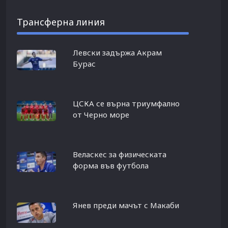
Трансферна линия
Левски задържа Акрам
Бурас
ЦСКА се върна триумфално
от Черно море
Веласкес за физическата
форма във футбола
Янев преди мачът с Макаби