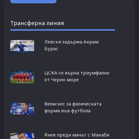
Трансферна линия
Левски задържа Акрам
Бурас
ЦСКА се върна триумфално
от Черно море
Веласкес за физическата
форма във футбола
Янев преди мачът с Макаби