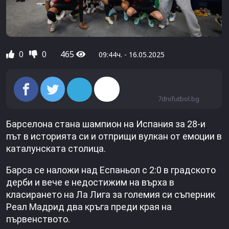
0
0
465
09:44ч. - 16.05.2025
7dnifutbol.bg
Барселона стана шампион на Испания за 28-и
път в историята си и отприщи вулкан от емоции в
каталунската столица.
Барса се наложи над Еспаньол с 2:0 в градското
дерби и вече е недостижим на върха в
класирането на Ла Лига за големия си съперник
Реал Мадрид два кръга преди края на
първенството.