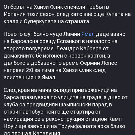
Отборът на Ханзи Флик спечели требъл в
Испания този сезон, след като взе още Купата на
краля и Суперкупата на страната.
Новото футболно чудо Ламин
Ямал
даде аванс
на Барселона срещу Еспаньол в началото на
второто полувреме. Леандро Кабрера от
домакините бе изгонен с червен картон, а
дълбоко в добавеното време Фермин Лопес
направи 2:0 за тима на Ханзи Флик след
асистенция на Ямал.
След края на мача хиляди привърженици на
Барса празнуваха по улиците на града, а днес от
клуба са предвидили шампионски парад в
открит автобус, който ще стартира от
намиращия се в реконструкция стадион Камп
Ноу и ще завърши на Триумфалната арка близо
до площад Каталуния.