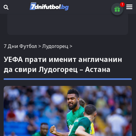
7 Дни Футбол
>
Лудогорец
>
УЕФА прати именит англичанин
да свири Лудогорец – Астана