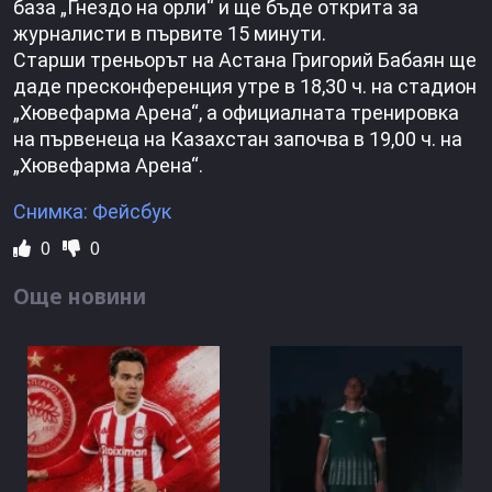
база „Гнездо на орли“ и ще бъде открита за
журналисти в първите 15 минути.
Старши треньорът на Астана Григорий Бабаян ще
даде пресконференция утре в 18,30 ч. на стадион
„Хювефарма Арена“, а официалната тренировка
на първенеца на Казахстан започва в 19,00 ч. на
„Хювефарма Арена“.
Снимка: Фейсбук
0
0
Още новини