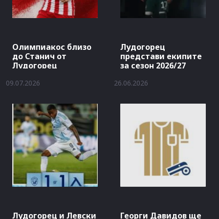
Олимпиакос близо
Лудогорец
до Станич от
представи екипите
Лудогорец
за сезон 2026/27
09.07.2026
26.06.2026
Лудогорец и Левски
Георги Давидов ще