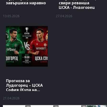
завършиха наравно
свири реванша
ЦСКА - Лудогорец
13.05.2026
27.04.2026
Прогноза за
Лудогорец – ЦСКА
София (Купа на
България)
21.04.2026