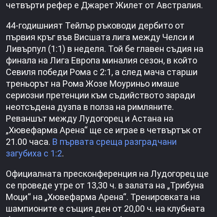
четвърти рефер е Джарет Жилет от Австралия.
44-годишният Тейлър ръководи дербито от
първия кръг във Висшата лига между Челси и
Ливърпул (1:1) в неделя. Той бе главен съдия на
финала на Лига Европа миналия сезон, в който
Севиля победи Рома с 2:1, а след мача старши
треньорът на Рома Жозе Моуриньо имаше
сериозни претенции към съдийството заради
неотсъдена дузпа в полза на римляните.
Реваншът между Лудогорец и Астана на
„Хювефарма Арена“ ще се играе в четвъртък от
21.00 часа.
В първата среща разградчани
загубиха с 1:2
.
Официалната пресконференция на Лудогорец ще
се проведе утре от 13,30 ч. в залата на „Трибуна
Моци“ на „Хювефарма Арена“. Тренировката на
шампионите е същия ден от 20,00 ч. на клубната