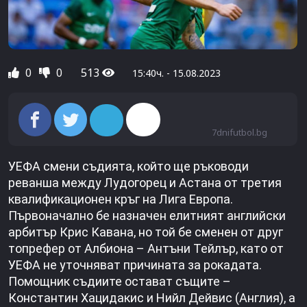
0
0
513
15:40ч. - 15.08.2023
7dnifutbol.bg
УЕФА смени съдията, който ще ръководи
реванша между Лудогорец и Астана от третия
квалификационен кръг на Лига Европа.
Първоначално бе назначен елитният английски
арбитър Крис Кавана, но той бе сменен от друг
топрефер от Албиона – Антъни Тейлър, като от
УЕФА не уточняват причината за рокадата.
Помощник съдиите остават същите –
Константин Хацидакис и Нийл Дейвис (Англия), а