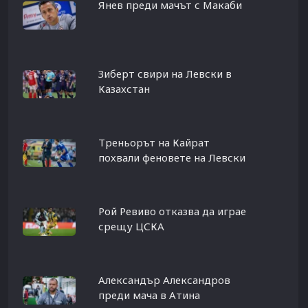
Янев преди мачът с Макаби
Зиберт свири на Левски в
Казахстан
Треньорът на Кайрат
похвали феновете на Левски
Рой Ревиво отказва да играе
срещу ЦСКА
Александър Александров
преди мача в Атина