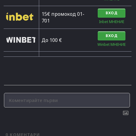
ВХОД
15€ промокод 01-
701
Inbet МНЕНИЕ
ВХОД
До 100 €
Winbet МНЕНИЕ
0
КОМЕНТАРИ