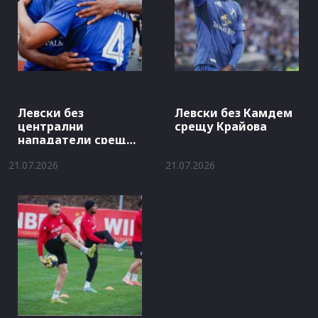
Левски без
Левски без Камдем
централни
срещу Крайова
нападатели срещу
Крайова
21.07.2026
21.07.2026