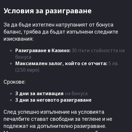
Условия за разиграване
За да бъде изтеглен натрупаният от бонуса
баланс, трябва да бъдат изпълнени следните
изисквания:
Разиграване в Казино:
30 пъти стойността на
бонуса
Максимален залог, който се отчита:
5 лв.
(2.50 евро)
Срокове:
3 дни за активация
на бонуса
3 дни за неговото разиграване
След успешно изпълнение на условията
печалбите стават свободни за теглене и не
подлежат на допълнително разиграване.