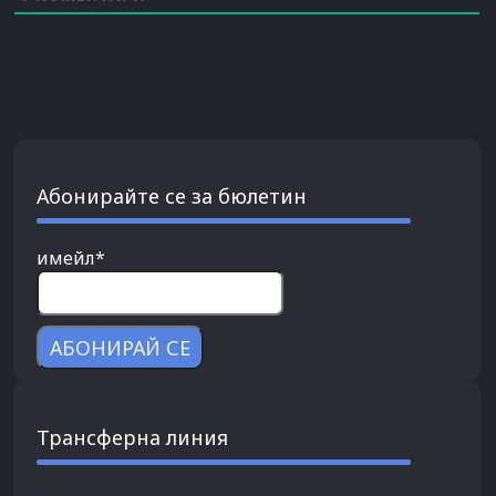
Абонирайте се за бюлетин
имейл*
Трансферна линия