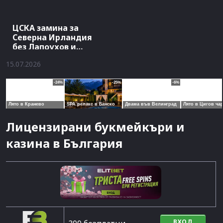
ЦСКА замина за
Северна Ирландия
без Лапоухов и
Ебонг
15.07.2026
Лицензирани букмейкъри и
казина в България
ВХОД