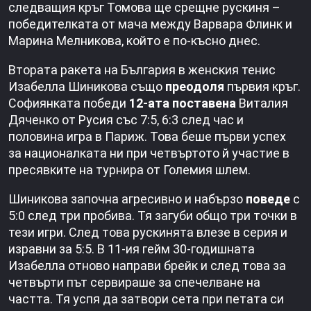
следващия кръг Томова ще срещне рускиня –
победителката от мача между Варвара Флинк и
Марина Мелникова, който е по-късно днес.
Втората ракета на България в женския тенис
Изабелла Шиникова също
преодоля
първия кръг.
Софиянката победи
12-ата поставена
Виталия
Дяченко от Русия със 7:5, 6:3 след час и
половина игра в Париж. Това беше първи успех
за националката ни при четвъртото й участие в
пресявките на турнира от Големия шлем.
Шиникова започна агресивно и набързо
поведе
с
5:0 след три пробива. Тя загуби общо три точки в
тези игри. След това рускинята влезе в серия и
изравни за 5:5. В 11-ия гейм 30-годишната
Изабелла отново направи брейк и след това за
четвърти път сервираше за спечелване на
частта. Тя успя да затвори сета при петата си