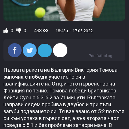
0
0
438
18:48ч. - 17.05.2022
7dnifutbol.bg
Първата ракета на България Виктория Томова
започна с победа
участието си в
квалификациите на Откритото първенство на
Франция по тенис. Томова победи британката
Кейти Суон с 6:3, 6:2 за 71 минути. Българката
направи седем пробива в двубоя и три пъти
загуби подаването си. Тя взе аванс от 5:2 по пътя
си към успеха в първия сет, а във втората част
поведе с 5:1 и без проблеми затвори мача. В