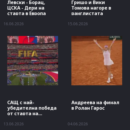
Левски - Борац,
Гришо и Вики
ЦСКА - Дери на
Томова нагоре в
старта в Европа
ранглистата
16.06.2026
15.06.2026
САЩ с най-
Андреева на финал
убедителна победа
в Ролан Гарос
от старта на
Мондиала
13.06.2026
04.06.2026