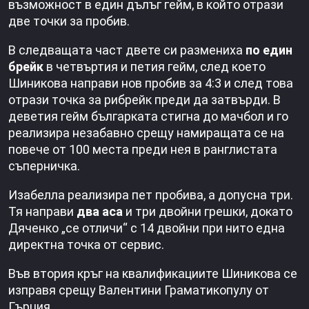
възможност в един дълъг гейм, в който отрази
две точки за пробив.
В следващата част двете си размениха
по един
брейк
в четвъртия и петия гейм, след което
Шиникова направи нов пробив за 4:3 и след това
отрази точка за рибрейк преди да затвърди. В
деветия гейм българката стигна до мачбол и го
реализира незабавно срещу намиращата се на
повече от 100 места преди нея в ранглистата
съперничка.
Изабелла реализира пет пробива, а допусна три.
Тя направи
два аса
и три двойни грешки, докато
Дяченко „се отличи“ с 14 двойни при нито една
директна точка от сервис.
Във втория кръг на квалификациите Шиникова се
изправя срещу Валентини Граматикопулу от
Гърция.