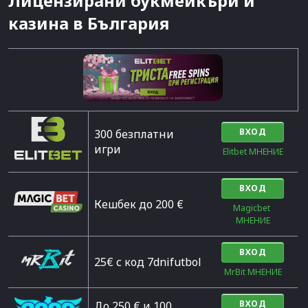
Лицензирани букмейкъри и
казина в България
ВХОД
300 безплатни
игри
Elitbet МНЕНИЕ
ВХОД
Кешбек до 200 €
Magicbet 
МНЕНИЕ
ВХОД
25€ с код 7dnifutbol
MrBit МНЕНИЕ
ВХОД
До 250 € и 100