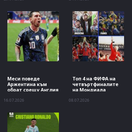
Меси поведе
Топ 4 на ФИФА на
Аржентина към
четвъртфиналите
обрат срещу Англия
на Мондиала
16.07.2026
08.07.2026