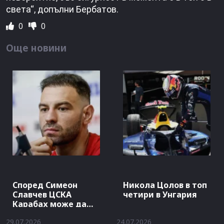
света“, допълни Бербатов.
0
0
Още новини
Според Симеон
Никола Цолов в топ
Славчев ЦСКА
четири в Унгария
Карабах може да
стигнат…
29.07.2026
24.07.2026