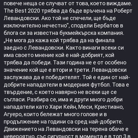
повече неща се случват от това, което виждаме.
The Best 2020 трябва да бъде връчена на Роберт
Левандовски. Ако той не спечели, ще бъде
изключително нечестно“, сподели Бербатов в
блога си за известна букмейкърска компания.
„Не мога да кажа кой трябва да на финала
заедно с Левандовски. Както винаги всеки си
има своето мнение кой е най-добрият, кой
трябва да победи. Тази година не е от особено
значение кой ще е втори и трети. Левандовски
заслужава да е победителят. Той е един от най-
добрите нападатели в модерния футбол. Това е
твърдение, с което навярно не всеки ще се
съгласи. Разбира се, има и други много добри
нападатели като Хари Кейн, Меси, Кристиано,
Агуеро, които бележат много голове и в
продължение на години са сред най-добрите.
Движението на Левандовски на терена обаче е
невероятно, със сигурност в момента е в топ 3 в