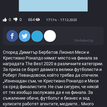
0
0
664
17:11ч. - 17.12.2020
7dnifutbol.bg
Според Димитър Бербатов Лионел Меси и
Кристиано Роналдо нямат място на финала за
наградата The Best 2020 в различните категории.
За приза се борят двамата велики футболисти и
Роберт Левандовски, който трябва да спечели.
„Изненадан съм, че Кристиано Роналдо и Меси
са сред финалистите. Не съм сигурен, че някой
от тях изобщо заслужава да е на финала. За
съжаление обаче, футболът е бизнес и зад
кулисите работят агентите, медиите… Много