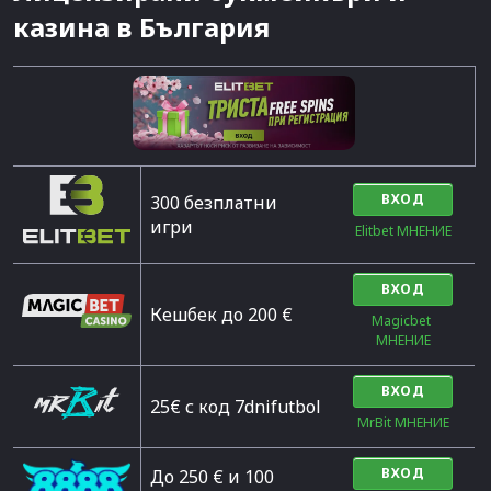
казина в България
ВХОД
300 безплатни
игри
Elitbet МНЕНИЕ
ВХОД
Кешбек до 200 €
Magicbet 
МНЕНИЕ
ВХОД
25€ с код 7dnifutbol
MrBit МНЕНИЕ
ВХОД
До 250 € и 100