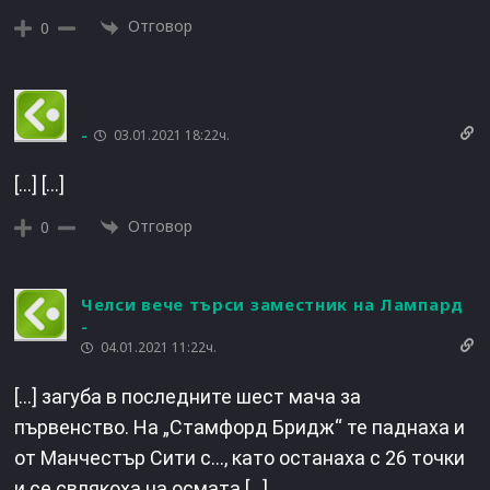
Отговор
0
-
03.01.2021 18:22ч.
[…] […]
Отговор
0
Челси вече търси заместник на Лампард
-
04.01.2021 11:22ч.
[…] загуба в последните шест мача за
първенство. На „Стамфорд Бридж“ те паднаха и
от Манчестър Сити с…, като останаха с 26 точки
и се свлякоха на осмата […]