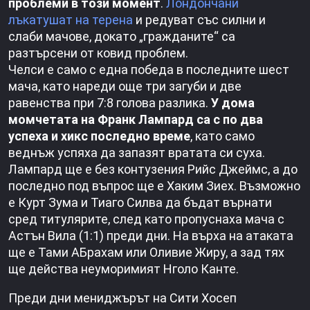
проблеми в този момент
.
Лондончани
лъкатушат на терена
и редуват със силни и
слаби мачове, докато „гражданите“ са
разтърсени от ковид проблем.
Челси е само с една победа в последните шест
мача, като нареди още три загуби и две
равенства при 7:8 голова разлика.
У дома
момчетата на Франк Лампард са с по два
успеха и хикс последно време
, като само
веднъж успяха да запазят вратата си суха.
Лампард ще е без контузения Рийс Джеймс, а до
последно под въпрос ще е Хаким Зиех. Възможно
е Курт Зума и Тиаго Силва да бъдат върнати
сред титулярите, след като пропуснаха мача с
Астън Вила (1:1) преди дни. На върха на атаката
ще е Тами АБрахам или Оливие Жиру, а зад тях
ще действа неуморимият Нголо Канте.
Преди дни мениджърът на Сити Хосеп