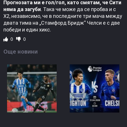
Прогнозата ми е гол/гол, като смятам, че Сити
няма да загуби
. Така че може да се пробва и с
Х2, независимо, че в последните три мача между
двата тима на „Стамфорд Бридж“ Челси е с две
победи и един хикс.
0
0
Още новини