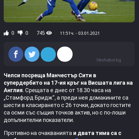
0
0
745
11:51ч. - 03.01.2021
7dnifutbol.bg
Челси посреща Манчестър Сити в
супердербито на 17-ия кръг на Висшата лига на
Англия
. Срещата е днес от 18.30 часа на
„Стамфорд Бридж“, а преди нея домакините са
шести в класирането с 26 точки, докато гостите
са осми със същия точков актив, но с по-лоши
допълнителни показатели.
Противно на очакванията
и двата тима са с