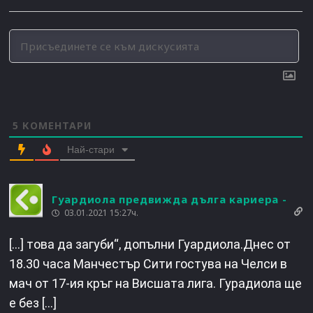
5
КОМЕНТАРИ
Най-стари
Гуардиола предвижда дълга кариера -
03.01.2021 15:27ч.
[…] това да загуби“, допълни Гуардиола.Днес от
18.30 часа Манчестър Сити гостува на Челси в
мач от 17-ия кръг на Висшата лига. Гурадиола ще
е без […]