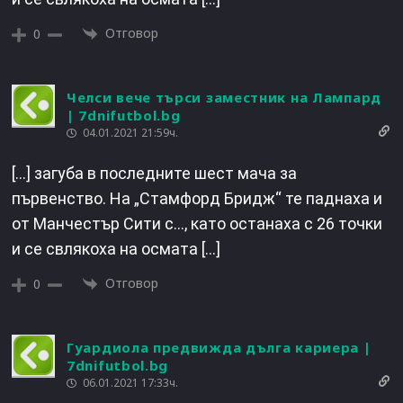
Отговор
0
Челси вече търси заместник на Лампард
| 7dnifutbol.bg
04.01.2021 21:59ч.
[…] загуба в последните шест мача за
първенство. На „Стамфорд Бридж“ те паднаха и
от Манчестър Сити с…, като останаха с 26 точки
и се свлякоха на осмата […]
Отговор
0
Гуардиола предвижда дълга кариера |
7dnifutbol.bg
06.01.2021 17:33ч.