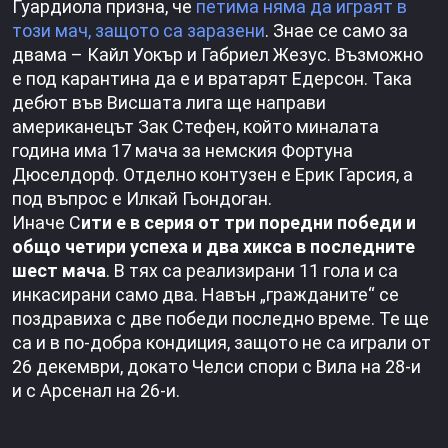
Гуардиола призна, че
петима няма да играят в
този мач, защото са заразени
. Знае се само за
двама – Кайл Уокър и Габриел Жезус. Възможно
е под карантина да е и вратарят Едерсон. Така
дебют във Висшата лига ще направи
американецът Зак Стефен, който миналата
година има 17 мача за немския Фортуна
Дюселдорф. Отделно контузен е Ерик Гарсия, а
под въпрос е Илкай Гьондоган.
Иначе С
ити е в серия от три поредни победи и
общо четири успеха и два хикса в последните
шест мача
. В тях са реализирани 11 гола и са
инкасирани само два. Навън „гражданите“ се
поздравиха с две победи последно време. Те ще
са и в по-добра кондиция, защото не са играли от
26 декември, докато Челси спори с Вила на 28-и
и с Арсенал на 26-и.