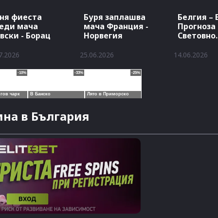
ня фиеста
Буря заплашва
Белгия – 
еди мача
мача Франция -
Прогноза 
вски - Борац
Норвегия
Световно
първенств
7.2026
25.06.2026
14.06.2026
на в България