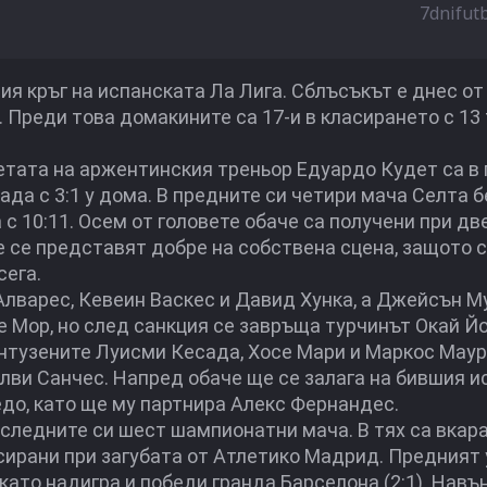
7dnifut
ия кръг на испанската Ла Лига. Сблъсъкът е днес от
 Преди това домакините са 17-и в класирането с 13 
тата на аржентинския треньор Едуардо Кудет са в 
нада с 3:1 у дома. В предните си четири мача Селта б
 с 10:11. Осем от головете обаче са получени при дв
 се представят добре на собствена сцена, защото с
сега.
лварес, Кевеин Васкес и Давид Хунка, а Джейсън М
е Мор, но след санкция се завръща турчинът Окай Й
нтузените Луисми Кесада, Хосе Мари и Маркос Мауро
лви Санчес. Напред обаче ще се залага на бившия и
до, като ще му партнира Алекс Фернандес.
последните си шест шампионатни мача. В тях са вкар
асирани при загубата от Атлетико Мадрид. Предният
като надигра и победи гранда Барселона (2:1). Навъ