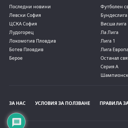
Последни новини
Футболен с
Левски София
Бундеслига
ЦСКА София
Висша лига
Лудогорец
Ла Лига
Локомотив Пловдив
Лига 1
Ботев Пловдив
Лига Европ
Берое
Останал свя
Серия А
Шампионска
ЗА НАС
УСЛОВИЯ ЗА ПОЛЗВАНЕ
ПРАВИЛА З