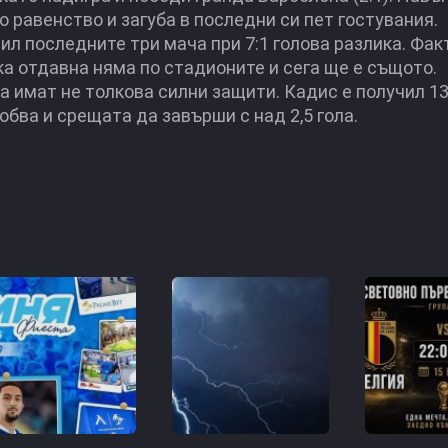
но равенство и загуба в последни си пет гостувания.
ил последните три мача при 7:1 голова разлика. Фак
ка отдавна няма по стадионите и сега ще е същото.
ма имат не толкова силни защити. Кадис е получил 13
обва и срещата да завърши с над 2,5 гола.