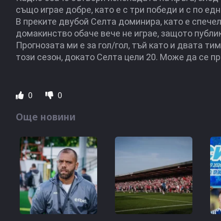
също играе добре, като е с три победи и с по ед
В преките двубой Селта доминира, като е спечел
домакинство обаче вече не играе, защото публи
Прогнозата ми е за гол/гол, тъй като и двата ти
този сезон, докато Селта цели 20. Може да се пр
0
0
Още новини