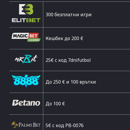
300 безплатни игри
Кешбек до 200 €
25€ с код 7dnifutbol
До 250 € и 100 врътки
Дo 100 €
5€ с код PB-0076