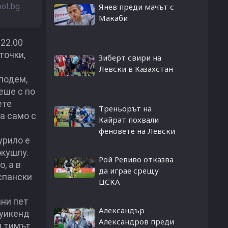
bol.bg
Янев преди мачът с
Макаби
 22.00
точки,
Зиберт свири на
Левски в Казахстан
подем,
еше с по
ете
Треньорът на
а само с
Кайрат похвали
феновете на Левски
урило е
окушлу.
Рой Ревиво отказва
, а в
да играе срещу
спански
ЦСКА
ани пет
Александър
 уикенд
Александров преди
н тимът