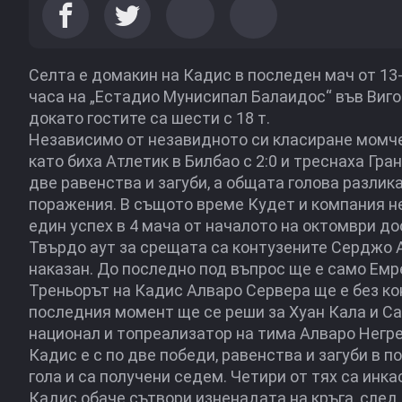
Селта е домакин на Кадис в последен мач от 13-
часа на „Естадио Мунисипал Балаидос“ във Виго.
докато гостите са шести с 18 т.
Независимо от незавидното си класиране момче
като биха Атлетик в Билбао с 2:0 и треснаха Гра
две равенства и загуби, а общата голова разлика
поражения. В същото време Кудет и компания не
един успех в 4 мача от началото на октомври до
Твърдо аут за срещата са контузените Серджо А
наказан. До последно под въпрос ще е само Емр
Треньорът на Кадис Алваро Сервера ще е без ко
последния момент ще се реши за Хуан Кала и Са
национал и топреализатор на тима Алваро Негре
Кадис е с по две победи, равенства и загуби в 
гола и са получени седем. Четири от тях са инк
Кадис обаче сътвори изненадата на кръга, след 