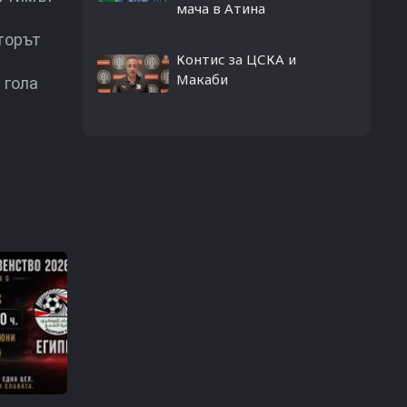
мача в Атина
торът
Контис за ЦСКА и
Макаби
 гола