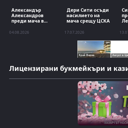
Александър
Дери Сити осъди
Си
Александров
насилието на
пр
преди мача в
мача срещу ЦСКА
Ле
Атина
04.08.2026
17.07.2026
13.0
Лицензирани букмейкъри и кази