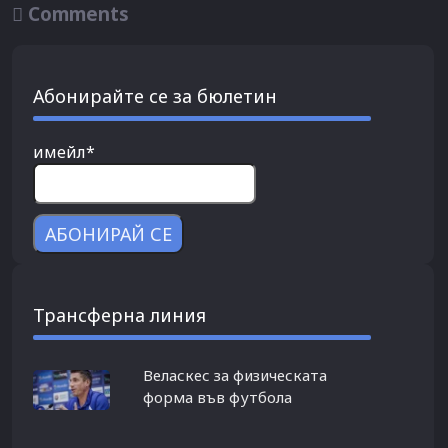

Comments
Абонирайте се за бюлетин
имейл*
Трансферна линия
Веласкес за физическата
форма във футбола