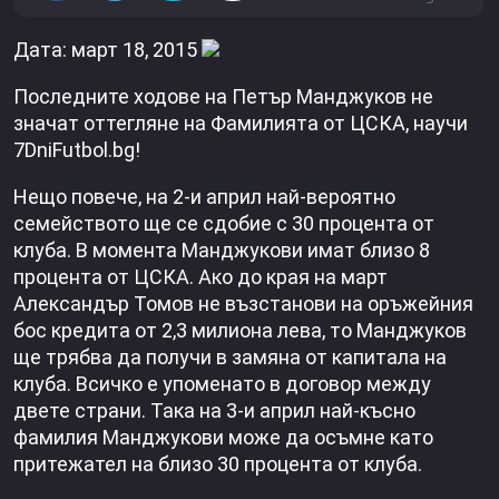
Дата: март 18, 2015
Последните ходове на Петър Манджуков не
значат оттегляне на Фамилията от ЦСКА, научи
7DniFutbol.bg!
Нещо повече, на 2-и април най-вероятно
семейството ще се сдобие с 30 процента от
клуба. В момента Манджукови имат близо 8
процента от ЦСКА. Ако до края на март
Александър Томов не възстанови на оръжейния
бос кредита от 2,3 милиона лева, то Манджуков
ще трябва да получи в замяна от капитала на
клуба. Всичко е упоменато в договор между
двете страни. Така на 3-и април най-късно
фамилия Манджукови може да осъмне като
притежател на близо 30 процента от клуба.