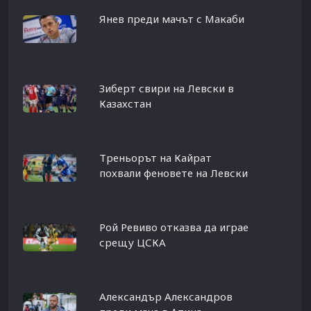
Янев преди мачът с Макаби
Зиберт свири на Левски в
Казахстан
Треньорът на Кайрат
похвали феновете на Левски
Рой Ревиво отказва да играе
срещу ЦСКА
Александър Александров