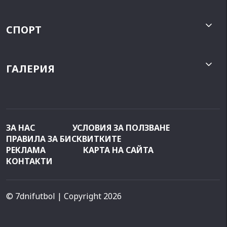
СПОРТ
ГАЛЕРИЯ
ЗА НАС
УСЛОВИЯ ЗА ПОЛЗВАНЕ
ПРАВИЛА ЗА БИСКВИТКИТЕ
РЕКЛАМА
КАРТА НА САЙТА
КОНТАКТИ
© 7dnifutbol
| Copyright 2026