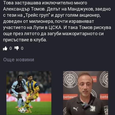
Това застрашава изключително много
Александър Томов. Делът на Манджуков, заедно
с тези на „Трейс груп” и друг голям акционер,
доведен от милионера, почти изравняват
участието на Лупи в ЦСКА. И така Томов рискува
още през лятото да загуби мажоритарното си
присъствие в клуба.
0
0
Още новини