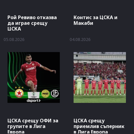
Рой Ревиво отказва
Контис за ЦСКА и
да играе срещу
Макаби
ЦСКА
05.08.2026
04.08.2026
ЦСКА срещу ОФИ за
ЦСКА срещу
групите в Лига
приемлив съперник
Европа
в Лига Европа