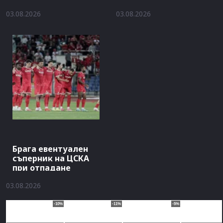
03.08.2026
03.08.2026
Брага евентуален
съперник на ЦСКА
при отпадане
03.08.2026