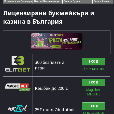
Лицензирани букмейкъри и
казина в България
ВХОД
300 безплатни
игри
Elitbet МНЕНИЕ
ВХОД
Кешбек до 200 €
Magicbet 
МНЕНИЕ
ВХОД
25€ с код 7dnifutbol
MrBit МНЕНИЕ