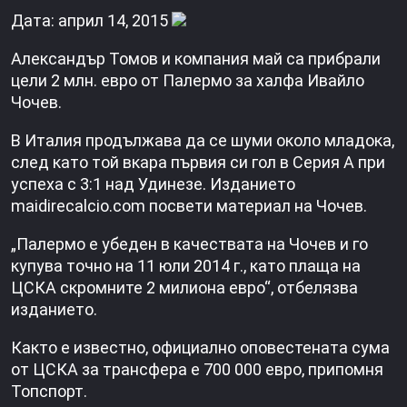
Дата: април 14, 2015
Александър Томов и компания май са прибрали
цели 2 млн. евро от Палермо за халфа Ивайло
Чочев.
В Италия продължава да се шуми около младока,
след като той вкара първия си гол в Серия А при
успеха с 3:1 над Удинезе. Изданието
maidirecalcio.com посвети материал на Чочев.
„Палермо е убеден в качествата на Чочев и го
купува точно на 11 юли 2014 г., като плаща на
ЦСКА скромните 2 милиона евро“, отбелязва
изданието.
Както е известно, официално оповестената сума
от ЦСКА за трансфера е 700 000 евро, припомня
Топспорт.