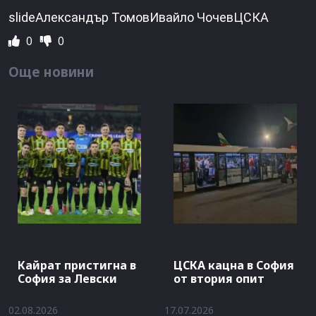
slideАлександър ТомовИвайло ЧочевЦСКА
0
0
Още новини
Кайрат пристигна в
ЦСКА кацна в София
София за Левски
от втория опит
02.08.2026
17.07.2026