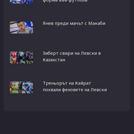
Янев преди мачът с Макаби
Зиберт свири на Левски в
Казахстан
Треньорът на Кайрат
похвали феновете на Левски