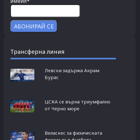
имейл*
Трансферна линия
Левски задържа Акрам
Бурас
ЦСКА се върна триумфално
от Черно море
Веласкес за физическата
форма във футбола