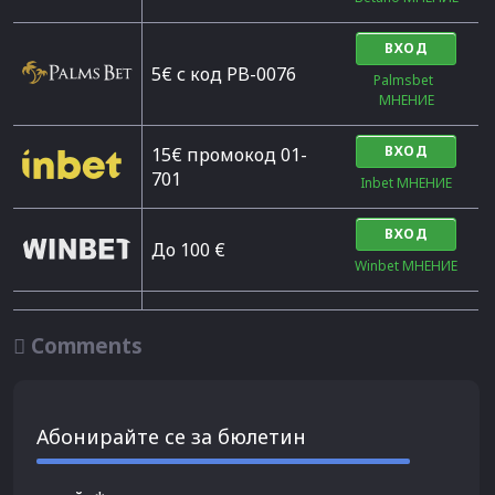
ВХОД
5€ с код PB-0076
Palmsbet  
МНЕНИЕ
ВХОД
15€ промокод 01-
701
Inbet МНЕНИЕ
ВХОД
До 100 €
Winbet МНЕНИЕ

Comments
Абонирайте се за бюлетин