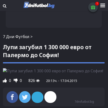
7 Дни Футбол
>
Лупи загубил 1 300 000 евро от
Палермо до София!
0
0
826
20:13ч. - 17.04.2015
7dnifutbol.bg