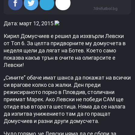
7dnifutbol.bg
Дата: март 12, 2015
Кирил Домусчиев е решил да изхвърли Левски
от Топ 6. За целта придворните му домусчета в
неделя щели да лягат на Ботев. Което само
показва какъв трън в очите на олигарсите е
Левски!
„Сините” обаче имат шанса да покажат на всички
си врагове колко са жалки. Ден преди
режисираното порно в Пловдив, столичани
приемат Марек. Ако Левски не победи САМ ще
отиде във втората шестица. Няма да се налага
да изпитва унижението там да го пращат
Домусчиев и разни други домусчета.
Чудо голямо, че Левски няма да се сбори за