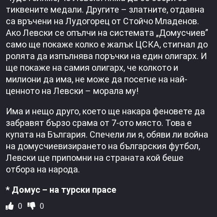
тиквените медали. Другите – златните, отдавна
са връчени на Лудогорец от Стойчо Младенов.
Ако Левски се опълчи на системата „Домусчиев”
само ще покаже колко е жалък ЦСКА, стигнал до
ролята да изпълнява поръчки на един олигарх. И
ще покаже на самия олигарх, че колкото и
милиони да има, не може да посегне на най-
ценното на Левски – морала му!
Има и нещо друго, което ще накара феновете да
забравят бързо срама от 7-ото място. Това е
купата на България. Спечели ли я, обяви ли война
на домусчиевизирането на българския футбол,
Левски ще припомни на страната кой беше
отбора на народа.
* Домус – на турски прасе
0
0