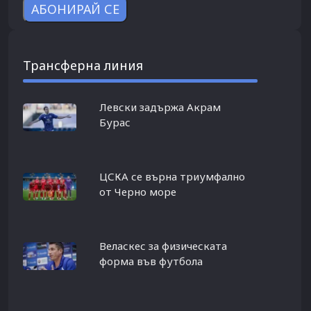
Трансферна линия
Левски задържа Акрам
Бурас
ЦСКА се върна триумфално
от Черно море
Веласкес за физическата
форма във футбола