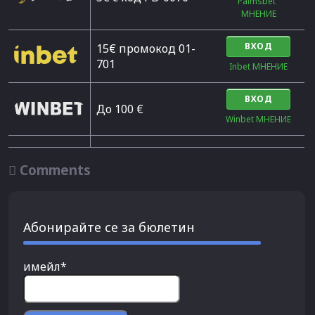
Palmsbet  
МНЕНИЕ
ВХОД
15€ промокод 01-
701
Inbet МНЕНИЕ
ВХОД
До 100 €
Winbet МНЕНИЕ

Comments
Абонирайте се за бюлетин
имейл*