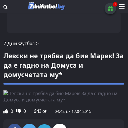
7 Дни Футбол
>
Левски не трябва да бие Марек! За
да е гадно на Домуса и
домусчетата му*
0
0
643
04:42ч. - 17.04.2015