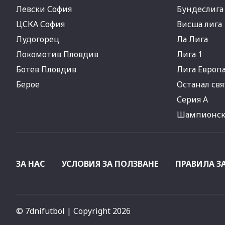
Левски София
Бундеслига
ЦСКА София
Висша лига
Лудогорец
Ла Лига
Локомотив Пловдив
Лига 1
Ботев Пловдив
Лига Европ
Берое
Останал свя
Серия А
Шампионска
ЗА НАС
УСЛОВИЯ ЗА ПОЛЗВАНЕ
ПРАВИЛА З
© 7dnifutbol
| Copyright 2026