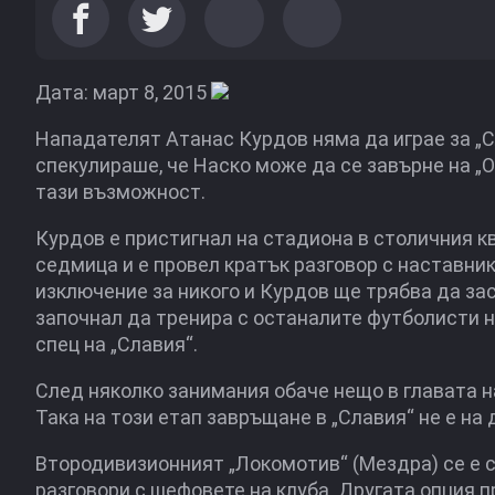
Дата: март 8, 2015
Нападателят Атанас Курдов няма да играе за „Сл
спекулираше, че Наско може да се завърне на „О
тази възможност.
Курдов е пристигнал на стадиона в столичния к
седмица и е провел кратък разговор с наставник
изключение за никого и Курдов ще трябва да за
започнал да тренира с останалите футболисти на
спец на „Славия“.
След няколко занимания обаче нещо в главата на
Така на този етап завръщане в „Славия“ не е на
Втородивизионният „Локомотив“ (Мездра) се е с
разговори с шефовете на клуба. Другата опция 