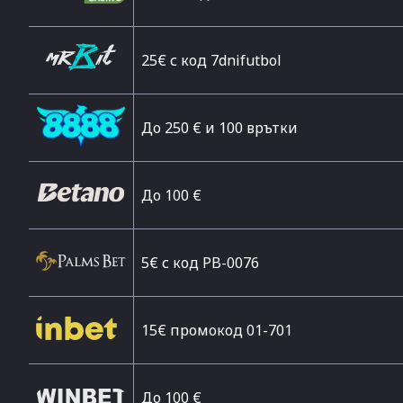
25€ с код 7dnifutbol
До 250 € и 100 врътки
Дo 100 €
5€ с код PB-0076
15€ промокод 01-701
До 100 €