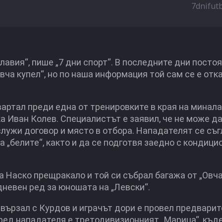
7dnifut
авия“, пише „7 дни спорт“. В последните дни постоя
вча купел“, но по наша информация той сам се е отк
вартал преди една от тренировките в края на минал
а Иван Колев. Специалистът е заявил, че не може д
служи договор и място в отбора. Нападателят се съг
 „белите“, както и да се подготвя заедно с кондици
 Наско прещракало и той си събрал багажа от „Овча
 дневен ред за юношата на „Левски“.
вързал с Курдов и играчът дори е провел предвари
пред нападателя е третодивизионният „Марица“, къд