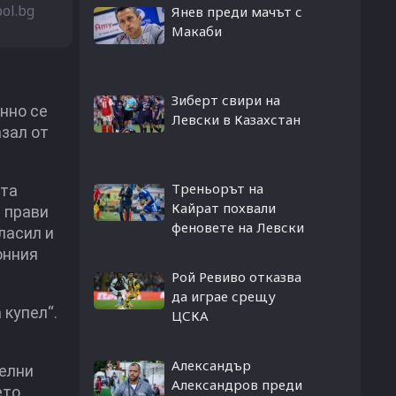
bol.bg
Янев преди мачът с
Макаби
Зиберт свири на
нно се
Левски в Казахстан
азал от
Треньорът на
ата
Кайрат похвали
а прави
феновете на Левски
ласил и
онния
Рой Ревиво отказва
да играе срещу
 купел“.
ЦСКА
Александър
телни
Александров преди
ето