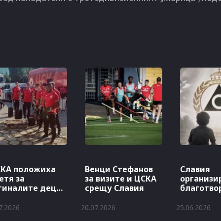
КА положиха
Венци Стефанов
Славия
етя за
за визите и ЦСКА
организи
гиналите деца
срещу Славия
благотво
 Славия
мач с Лев
ЦСКА
7.2026
20.07.2026
25.06.2026