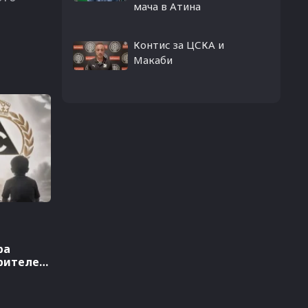
мача в Атина
Контис за ЦСКА и
Макаби
ра
рителен
ски и