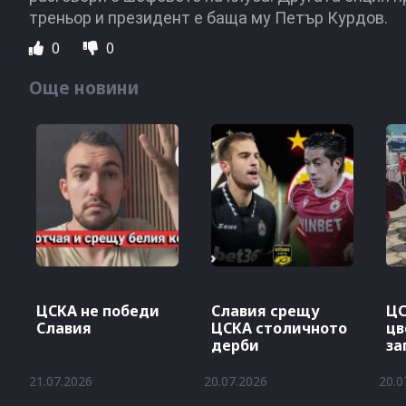
треньор и президент е баща му Петър Курдов.
0
0
Още новини
ЦСКА не победи
Славия срещу
ЦС
Славия
ЦСКА столичното
цв
дерби
за
от
21.07.2026
20.07.2026
20.0