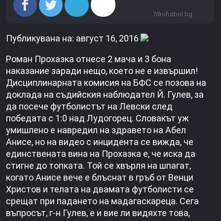
7dnifutbol.bg
Публикувана на: август 16, 2016
Роман Прохазка отнесе 2 мача и 3 бона
наказание заради нещо, което не е извършил!
Дисциплинарната комисия на БФС се позова на
доклада на съдийския наблюдател Й. Гулев, за
да посече футболистът на Левски след
победата с 1:0 над Лудогорец. Словакът уж
умишлено е навредил на здравето на Абел
Анисе, но на видео с инцидента се вижда, че
единствената вина на Прохазка е, че иска да
стигне до топката. Той се хвърля на шпагат,
когато Анисе вече е блъснат в гръб от Венци
Христов и телата на двамата футболисти се
срещат при падането на мадагаскареца. Сега
въпросът, г-н Гулев, е и вие ли видяхте това,