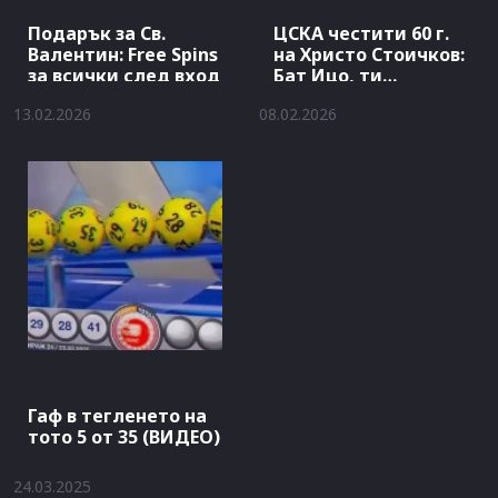
Подарък за Св.
ЦСКА честити 60 г.
Валентин: Free Spins
на Христо Стоичков:
за всички след вход
Бат Ицо, ти…
13.02.2026
08.02.2026
Гаф в тегленето на
тото 5 от 35 (ВИДЕО)
24.03.2025