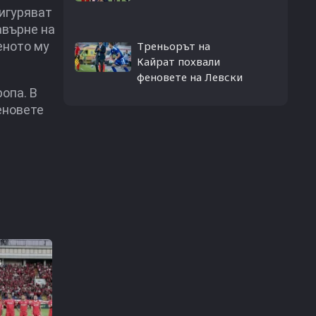
игуряват
авърне на
еното му
Треньорът на
Кайрат похвали
феновете на Левски
ропа. В
еновете