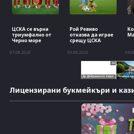
ЦСКА се върна
Рой Ревиво
Ко
триумфално от
отказва да играе
М
Черно море
срещу ЦСКА
07.08.2026
05.08.2026
04.0
Лицензирани букмейкъри и кази