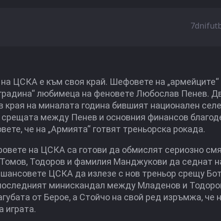
7dnifut
на ЦСКА е към своя край. Шефовете на „армейците“ 
а градина“ любимеца на феновете Любослав Пенев. Д
 в края на миналата година бившият национален сел
а срещата между Пенев и основния финансов благод
ете, че на „Армията“ готвят треньорска рокада.
фовете на ЦСКА са готови да обмислят сериозно см
 Томов, Тодоров и фамилия Манджукови да седнат н
 шансовете ЦСКА да излезе с нов треньор срещу Бо
и последният минискандал между Младенов и Тодоро
агубата от Берое, а Стойчо на свой ред изръмжа, че н
 играта.