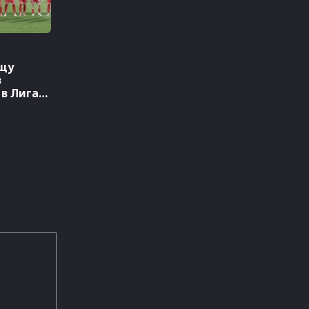
щу
в
 в Лига