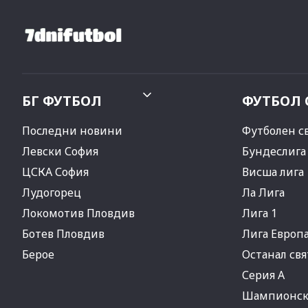
БГ ФУТБОЛ
ФУТБОЛ 
Последни новини
Футболен с
Левски София
Бундеслига
ЦСКА София
Висша лига
Лудогорец
Ла Лига
Локомотив Пловдив
Лига 1
Ботев Пловдив
Лига Европ
Берое
Останал свя
Серия А
Шампионска