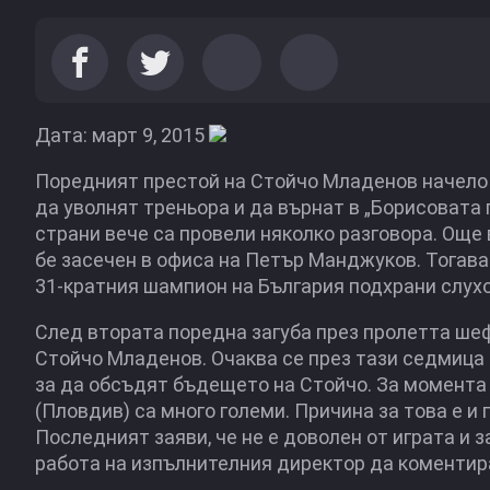
Дата: март 9, 2015
Поредният престой на Стойчо Младенов начело 
да уволнят треньора и да върнат в „Борисоват
страни вече са провели няколко разговора. Още
бе засечен в офиса на Петър Манджуков. Тогав
31-кратния шампион на България подхрани слухов
След втората поредна загуба през пролетта ше
Стойчо Младенов. Очаква се през тази седмица
за да обсъдят бъдещето на Стойчо. За момента
(Пловдив) са много големи. Причина за това е 
Последният заяви, че не е доволен от играта и з
работа на изпълнителния директор да коментира