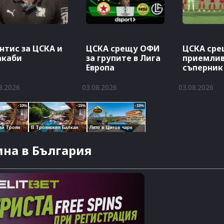
нтис за ЦСКА и
ЦСКА срещу ОФИ
ЦСКА сре
акаби
за групите в Лига
приемли
Европа
съперник
Европа
8.2026
03.08.2026
03.08.2026
на в България