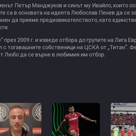
менът Петър Манджуков и синът му Ивайло, които ос
те са в основата на идеята Любослав Пенев да се з
лонен да приеме предизвикателството, като единств
оти.
 през 2009 г. и изведе отбора до групите на Лига Ев
л с тогавашните собственици на ЦСКА от „Титан“. Ф
нт Любо да се върне в любимия им отбор.