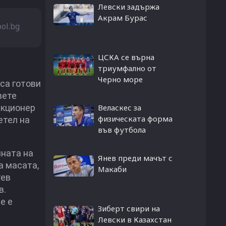
Левски задържа
Акрам Бурас
bol.bg
ЦСКА се върна
триумфално от
Черно море
са готови
вете
екционер
Веласкес за
физическата форма
етел на
във футбола
яната на
Янев преди мачът с
а масата,
Макаби
тев
в.
е е
Зиберт свири на
Левски в Казахстан