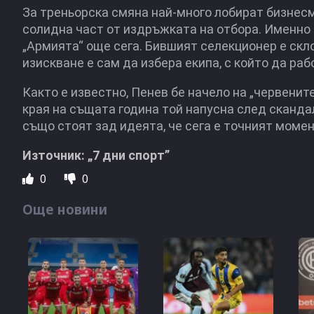
За треньорска смяна най-много лобират бизнес
солидна част от издръжката на отбора. Именно 
„Армията“ още сега. Бившият селекционер е ск
изискване е сам да избера екипа, с който да раб
Както е известно, Пенев бе начело на „червените“
края на същата година той напусна след сканда
също стоят зад идеята, че сега е точният моме
Източник: „7 дни спорт”
0
0
Още новини