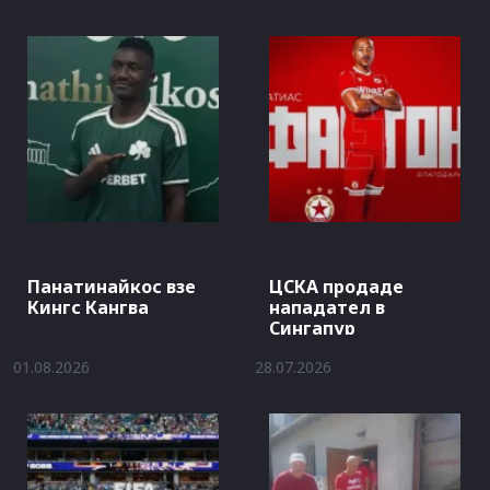
Панатинайкос взе
ЦСКА продаде
Кингс Кангва
нападател в
Сингапур
01.08.2026
28.07.2026