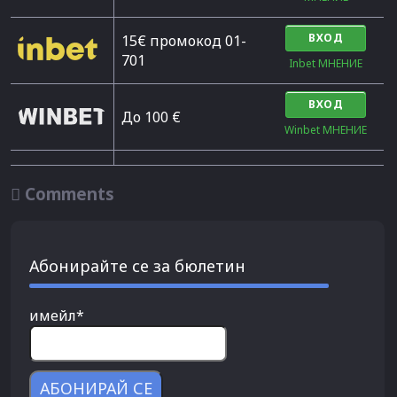
ВХОД
15€ промокод 01-
701
Inbet МНЕНИЕ
ВХОД
До 100 €
Winbet МНЕНИЕ

Comments
Абонирайте се за бюлетин
имейл*