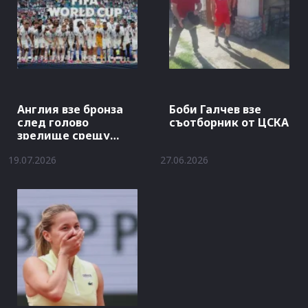
Англия взе бронза
Боби Галчев взе
след голово
съотборник от ЦСКА
зрелище срещу
Франция
19.07.2026
27.06.2026