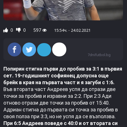
0
0
597
15:54ч. - 24.02.2021
7dnifutbol.bg
Попирин стигна първи до пробив за 3:1 в първия
сет. 19-годишният софиянец допусна още
брейк в края на първата част и я загуби с 1:6.
Във втората част Андреев успя да отрази две
точки за пробив и изравни за 2:2. При 2:3 Ади
отново отрази две точки за пробив от 15:40.
Адриан стигна до първата си точка за пробив в
своя полза при 3:3, но не успя да се възползва.
При 6:5 Андреев поведе с 40:0 и от втората си