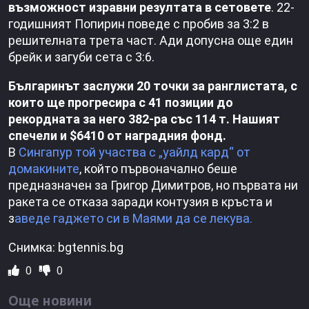
възможност изравни резултата в сетовете
. 22-
годишният Попирин поведе с пробив за 3:2 в
решителната трета част. Ади допусна още един
брейк и загуби сета с 3:6.
Българинът заслужи 20 точки за ранглистата, с
които ще прогресира с 41 позиции до
рекордната за него 382-ра със 114 т. Нашият
спечели и $6410 от наградния фонд.
В
Сингапур той участва с „уайлд кард“ от
домакините
, който първоначално беше
предназначен за Григор Димитров, но първата ни
ракета се отказа заради контузия в кръста и
з
аведе гаджето си в Маями да се лекува.
Снимка: bgtennis.bg
0
0
Още новини