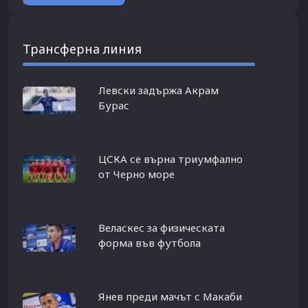
Трансферна линия
Левски задържа Акрам
Бурас
ЦСКА се върна триумфално
от Черно море
Веласкес за физическата
форма във футбола
Янев преди мачът с Макаби