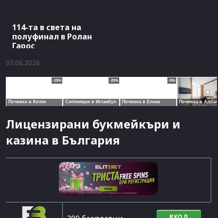
114-та в света на
полуфинал в Ролан
Гарос
03.06.2026
Лицензирани букмейкъри и
казина в България
ВХОД