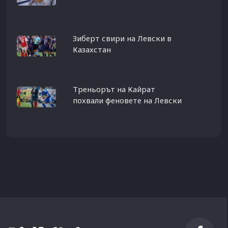
Зиберт свири на Левски в
Казахстан
Треньорът на Кайрат
похвали феновете на Левски