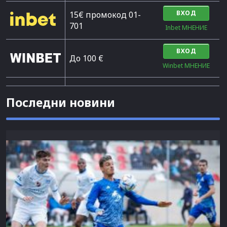
ВХОД
15€ промокод 01-
701
Inbet МНЕНИЕ
ВХОД
До 100 €
Winbet МНЕНИЕ
Последни новини