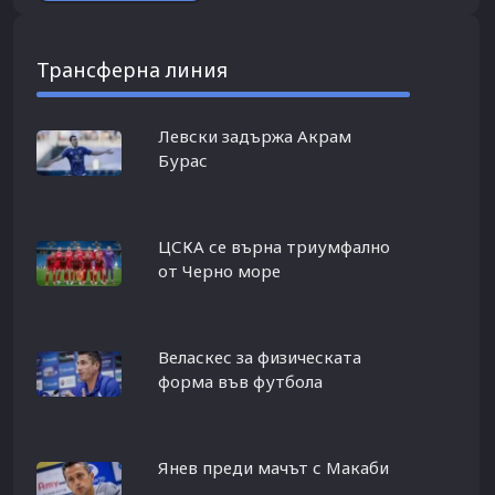
Трансферна линия
Левски задържа Акрам
Бурас
ЦСКА се върна триумфално
от Черно море
Веласкес за физическата
форма във футбола
Янев преди мачът с Макаби