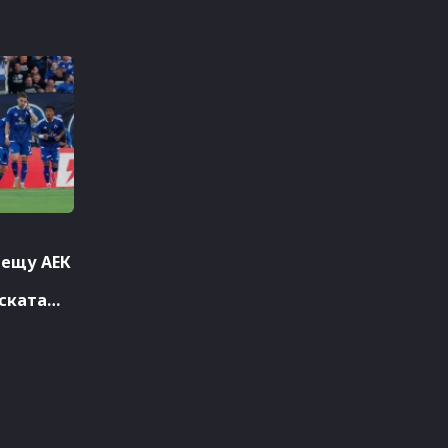
рещу АЕК
ската