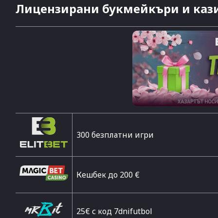
Лицензирани букмейкъри и кази
300 безплатни игри
Кешбек до 200 €
25€ с код 7dnifutbol