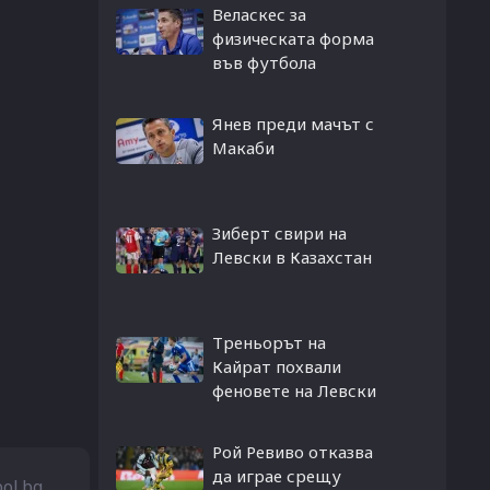
Веласкес за
физическата форма
във футбола
Янев преди мачът с
Макаби
Зиберт свири на
Левски в Казахстан
Треньорът на
Кайрат похвали
феновете на Левски
Рой Ревиво отказва
да играе срещу
bol.bg