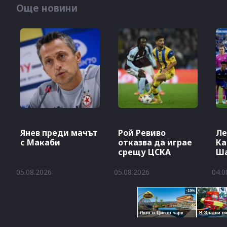
Още новини
Янев преди мачът
Рой Ревиво
Ле
с Макаби
отказва да играе
Ка
срещу ЦСКА
Ш
ли
05.08.2026
05.08.2026
04.0