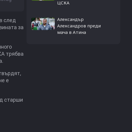
ЦСКА
Александър
в след
Александров преди
вината за
мача в Атина
много
КА трябва
а.
твърдят,
не е
ад старши