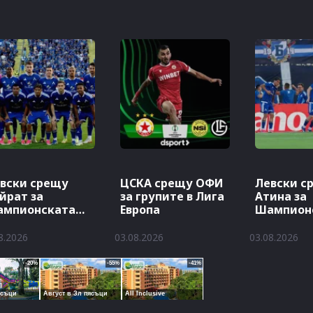
вски срещу
ЦСКА срещу ОФИ
Левски с
йрат за
за групите в Лига
Атина за
ампионската
Европа
Шампион
га
лига
8.2026
03.08.2026
03.08.2026