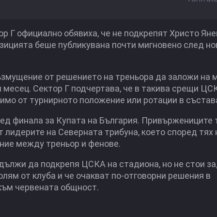
р Г официално обявиха, че не подкрепят Христо Яне
озицията беше публикувана почти мигновено след но
ъзмущение от решението на треньора да заложи на 
ди месец. Сектор Г подчертава, че в такива срещи ЦС
симо от турнирното положение или ротации в състав
лед финала за Купата на България. Привържениците 
 лидерите на Северната трибуна, което според тях 
ние между треньор и фенове.
родължи да подкрепя ЦСКА на стадиона, но не стои з
голям от клуба и че очакват по-отговорни решения в
към червената общност.