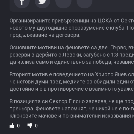
Организираните привърженици на ЦСКА от Секто
новото му двугодишно споразумение с клуба. П
продължаване на договора.
Основните мотиви на феновете са две. Първо, в
резерви в дербито с Левски, загубено с 1:3 пре
да излиза само и единствено за победа, незави
Вторият мотив е поведението на Христо Янев с
че негови думи пред медиите са обидили един от
достойно и е в противоречие с взаимното уваже
В позицията си Сектор Г ясно заявява, че ще п
треньора. Феновете напомнят, че никой не е по-
ключовите мачове и по-внимателни изказвания 
0
0