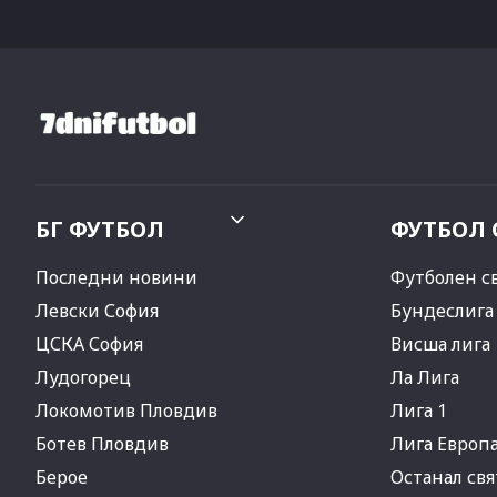
БГ ФУТБОЛ
ФУТБОЛ 
Последни новини
Футболен с
Левски София
Бундеслига
ЦСКА София
Висша лига
Лудогорец
Ла Лига
Локомотив Пловдив
Лига 1
Ботев Пловдив
Лига Европ
Берое
Останал свя