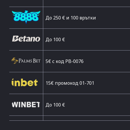
До 250 € и 100 врътки
Дo 100 €
5€ с код PB-0076
15€ промокод 01-701
До 100 €