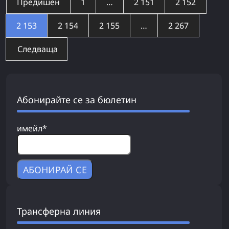
Предишен
1
…
2 151
2 152
2 153
2 154
2 155
…
2 267
Следваща
Абонирайте се за бюлетин
имейл*
Трансферна линия