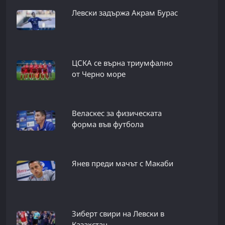
Левски задържа Акрам Бурас
ЦСКА се върна триумфално
от Черно море
Веласкес за физическата
форма във футбола
Янев преди мачът с Макаби
Зиберт свири на Левски в
Казахстан