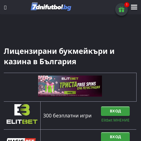
Лицензирани букмейкъри и
казина в България
ВХОД
300 безплатни игри
Elitbet МНЕНИЕ
ВХОД