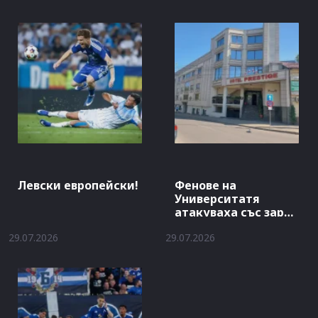
Левски европейски!
Фенове на
Университатя
атакуваха със заря
хотела на Левски
29.07.2026
29.07.2026