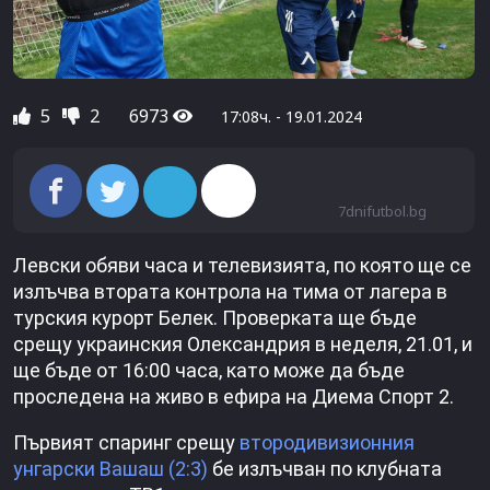
5
2
6973
17:08ч. - 19.01.2024
7dnifutbol.bg
Левски обяви часа и телевизията, по която ще се
излъчва втората контрола на тима от лагера в
турския курорт Белек. Проверката ще бъде
срещу украинския Олександрия в неделя, 21.01, и
ще бъде от 16:00 часа, като може да бъде
проследена на живо в ефира на Диема Спорт 2.
Първият спаринг срещу
втородивизионния
унгарски Вашаш (2:3)
бе излъчван по клубната