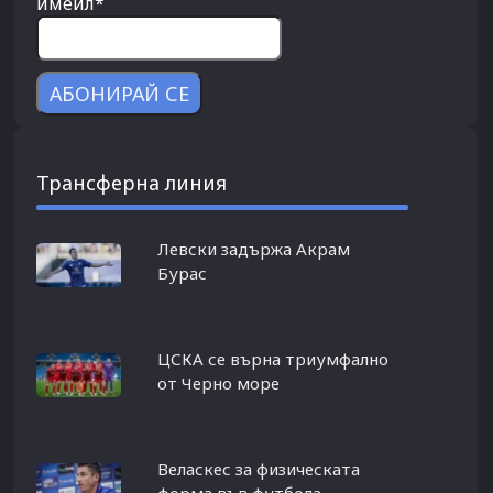
имейл*
Трансферна линия
Левски задържа Акрам
Бурас
ЦСКА се върна триумфално
от Черно море
Веласкес за физическата
форма във футбола