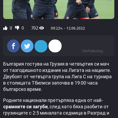
0
0
702
09:22ч. - 12.06.2022
7dnifutbol.bg
България гостува на Грузия в четвъртия си мач
от тазгодишното издание на Лигата на нациите.
Двубоят от четвърта група на Лига С на турнира
в столицата Тбилиси започва в 19:00 часа
българско време.
Родните национали претърпяха една от най-
срамните си загуби
, след като бяха разбити от
грузинците с 2:5 миналата седмица в Разград и