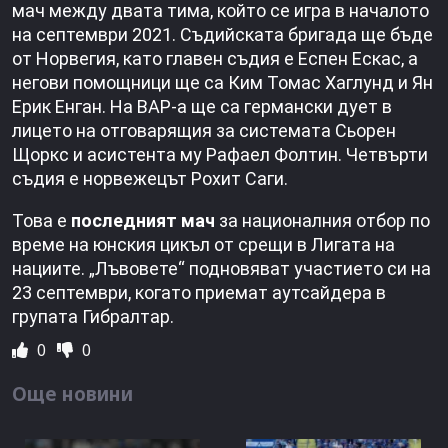
мач между двата тима, който се игра в началото
на септември 2021. Съдийската бригада ще бъде
от Норвегия, като главен съдия е Еспен Ескас, а
негови помощници ще са Ким Томас Хаглунд и Ян
Ерик Енган. На ВАР-а ще са германски дует в
лицето на отговарящия за системата Сьорен
Щоркс и асистента му Рафаел Фолтин. Четвърти
съдия е норвежецът Рохит Саги.
Това е
последният мач
за националния отбор по
време на юнския цикъл от срещи в Лигата на
нациите. „Лъвовете“ подновяват участието си на
23 септември, когато приемат аутсайдера в
групата Гибралтар.
0
0
Още новини