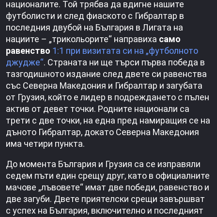
националите. Той трябва да вдигне нашите
футболисти и след фиаското с Гибралтар в
последния двубой на България в Лигата на
нациите – „трикольорите“ направиха
само
равенство
1:1 при визитата си на „футболното
джудже“
. Страната ни ще търси първа победа в
тазгодишното издание след двете си равенства
със Северна Македония и Гибралтар и загубата
от Грузия, който е лидер в подреждането с пълен
актив от девет точки. Родните национали са
трети с две точки, на една пред намиращия се на
дъното Гибралтар, докато Северна Македония
има четири пункта.
До момента България и Грузия са се изправяли
седем пъти един срещу друг, като в официалните
мачове „лъвовете“ имат две победи, равенство и
две загуби. Двете приятелски срещи завършват
с успех на България, включително и последният