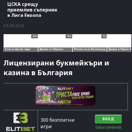
ЦСКА срещу
приемлив съперник
в Лига Европа
03.08.2026
Лицензирани букмейкъри и
казина в България
ВХОД
300 безплатни
игри
Elitbet МНЕНИЕ