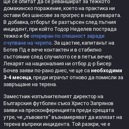
ще се опитат да се реваншират за тежкото
домакинско поражение, което на практика ни
остави без шансове за прогрес в надпреварата.
В добавка, отборът бе разтърсен след пътния
инцидент, при който Тодор Неделев пострада
тежко и бе
опериран по спешност заради
счупване на черепа
. За щастие, капитанът на
Ботев Пд е вече контактен и в стабилно
състояние след случилото се в петък вечер.
Лекарят на националния ни отбор д-р Бисер
Бочев заяви по-рано днес, че ще са
необходими
3-4 месеца
, преди играчът отново да помисли за
завръщане на терена.
Заместник-изпълнителният директор на
Българския футболен съюз Христо Запрянов
заяви на пресконференцията преди срещата
утре, че „лъвовете“ възнамеряват да излязат на
терена въпреки инцидента. Той разкри, че е