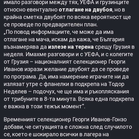
имало разговори между тях, УЕФА и грузинците
относно евентуално
отлагане на двубоя
, но в
крайна сметка двубоят по всяка вероятност ще
се проведе по предварителен план.
„По повод информациите, че може да има
отлагане на мача, искам да кажа, че България
възнамерява да
излезе на терена
срещу Грузия в
неделя. Имахме разговори и с УЕФА, и с колегите
от Грузия – националният селекционер Георги
Иванов изрази желание двубоят да се проведе
по програма. Да, има намерение играчите ни да
излязат утре с фланелки в подкрепа на Тодор
Неделев – подочух, че ще има и ръкопляскания
от трибуните в 8-та минута. Всяка една подкрепа
е важна в този тежък момент“.
Временният селекционер Георги Иванов-Гонзо
добави, че ситуацията е сложна след случилото
се, което е шокирало всички в лагера на