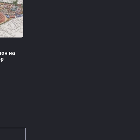
ион на
ър