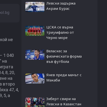
Левски задържа
Акрам Бурас
bol.bg
ЦСКА се върна
триумфално от
Черно море
кой не
Веласкес за
– 1 040
физическата форма
“ на
във футбола
 играта
, 8, 20,
Янев преди мачът с
лене на
Макаби
ъв второ
яха 47, 4,
 5, а
Зиберт свири на
Левски в Казахстан