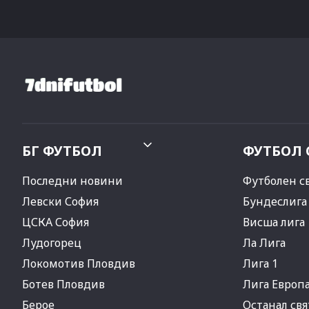
БГ ФУТБОЛ
ФУТБОЛ 
Последни новини
Футболен с
Левски София
Бундеслига
ЦСКА София
Висша лига
Лудогорец
Ла Лига
Локомотив Пловдив
Лига 1
Ботев Пловдив
Лига Европ
Берое
Останал свя