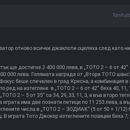
7dnifut
затор отново всички джакпоти оцеляха след като ни
ък ще достигне 2 400 000 лева, в „ТОТО 2 – 6 от 42“ 
 000 000 лева. Голямата награда от „Втори ТОТО шанс
 Фокус беше спечелен в град Кресна, а комбинация в
по ред на изтегляне в „ТОТО 2 – 6 от 42“ бяха 40, 11, 14
ОТО 2 – 5 от 35“ са 34, 29, 33, 11, 3, а във второ тег
 на играта има две познати петици по 11 253 лева, а в
глените числа в „ТОТО 2 – ЗОДИАК“ (5 от 50 + 1/12) б
. В играта Тото Джокер изтеглените позиции бяха 7, 9,