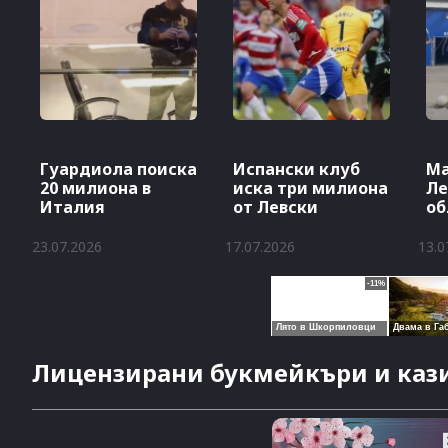
Гуардиола поиска
Испански клуб
Ма
20 милиона в
иска три милиона
Ле
Италия
от Левски
об
23.07.2026
17.07.2026
13.0
Лицензирани букмейкъри и кази