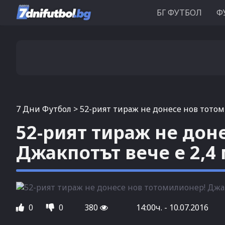
БГ ФУТБОЛ
Ф
7 Дни Футбол
>
52-рият тираж не донесе нов тотом
52-рият тираж не дон
Джакпотът вече е 2,4
0
0
380
14:00ч. - 10.07.2016