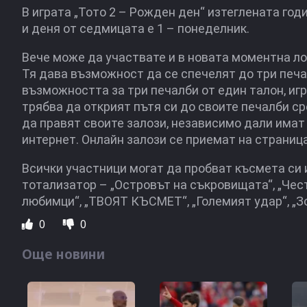
В играта „Тото 2 – Рожден ден“ изтеглената годин
и деня от седмицата е 1 – понеделник.
Вече може да участвате и в новата моментна л
Тя дава възможност да се спечелят до три печал
възможността за три печалби от един талон, игр
трябва да открият пътя си до своите печалби ср
да правят своите залози, независимо дали имат
интернет. Онлайн залози се приемат на страница
Всички участници могат да пробват късмета си 
тотализатор – „Островът на съкровищата“, „Чест
любимци“, „ТВОЯТ КЪСМЕТ“, „Големият удар“, „Зо
0
0
Още новини