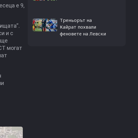
есеца е 9,
Треньорът на
ищата“.
Кайрат похвали
и и с
феновете на Левски
 ще
СТ могат
мат
н
ни