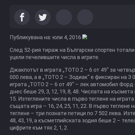
Публикувана на: юли 4, 2016
След 52-рия тираж на Български спортен тотали
уцели печелившите числа в игрите.
Джакпотът в играта „ТОТО 2 – 6 от 49“ за четвърт
000 лева, а в „ТОТО 2 – Зодиак“ е фиксиран на 3
играта „ТОТО 2 – 6 от 49“ – лек автомобил Форд
днес беше 29, 3, 12, 19, 8, 48. Числата на късмета 
15. Изтеглените числа в първо теглене на играта „Т
същата игра – 16, 24, 25, 11, 22. В първо теглене
теглене – три познати петици по 7 502 лева. Изте
48, 43, 19, а късметлийската зодия беше 2 – телец
цифрите към тях 2, 1, 2.