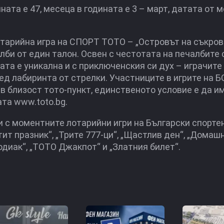
ата е 47, месеца в годината е 3 – март, датата от м
отарийна игра на СПОРТ ТОТО – „Островът на съкров
би от един талон. Освен с честотата на печалбите с
ата е уникална и с приключенския си дух – играчите
ед лабиринта от стрелки. Участниците в игрите на Б
 в близост тото-пункт, единственото условие е да и
та www.toto.bg.
и с моментните лотарийни игри на Български спорте
ит празник“, „Трите 777-ци“, „Щастлив ден“, „Домаш
диак“, „ТОТО Джакпот“ и „Златния билет“.