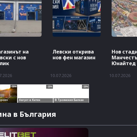
газинът на
Левски открива
Нов стад
вски с нов
нов фен магазин
Манчест
лик
Юнайтед
7.2026
10.07.2026
10.07.2026
на в България