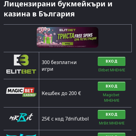
Лицензирани букмейкъри и
казина в България
ВХОД
300 безплатни
игри
Elitbet МНЕНИЕ
ВХОД
Кешбек до 200 €
Magicbet 
МНЕНИЕ
ВХОД
25€ с код 7dnifutbol
MrBit МНЕНИЕ