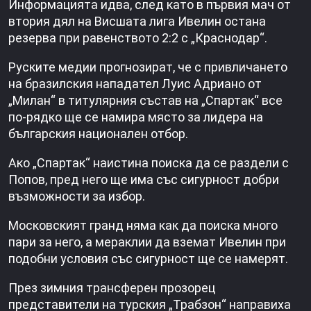
Информацията идва, след като в първия мач от
втория дял на Висшата лига Ивелин остана
резерва при равенството 2:2 с „Краснодар“.
Руските медии прогнозират, че с привличането
на бразилския нападател Луис Адриано от
„Милан“ в титулярния състав на „Спартак“ все
по-рядко ще се намира място за лидера на
българския национален отбор.
Ако „Спартак“ наистина поиска да се раздели с
Попов, пред него ще има със сигурност добри
възможности за избор.
Московският гранд няма как да поиска много
пари за него, а мераклии да вземат Ивелин при
подобни условия със сигурност ще се намерят.
През зимния трансферен прозорец
представители на турския „Трабзон“ направиха