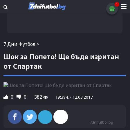
7 Дни Футбол
>
Шок за Попето! Ще бъде изритан
от Спартак
0
0
382
19:39ч. - 12.03.2017
7dnifutbol.bg