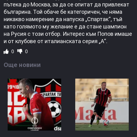
пътека до Москва, за да се опитат да привлекат
българина. Той обаче бе категоричен, че няма
никакво намерение да напуска „Спартак“, тъй
като голямото му желание е да стане шампион
на Русия с този отбор. Интерес към Попов имаше
и от клубове от италианската серия „А“.
0
0
Още новини