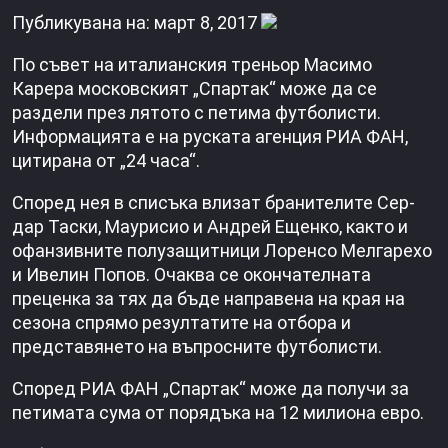
Публикувана на: март 8, 2017
По съвет на италианския треньор Масимо
Карера московският „Спартак“ може да се
раздели през лятото с петима футболисти.
Информацията е на руската агенция РИА ФАН,
цитирана от „24 часа“.
Според нея в списъка влизат бранителите Сер-
дар Таски, Маурисио и Андрей Ещенко, както и
офанзивните полузащитници Лоренсо Мелгарехо
и Ивелин Попов. Очаква се окончателната
преценка за тях да бъде направена на края на
сезона спрямо резултатите на отбора и
представянето на въпросните футболисти.
Според РИА ФАН „Спартак“ може да получи за
петимата сума от порядъка на 12 милиона евро.