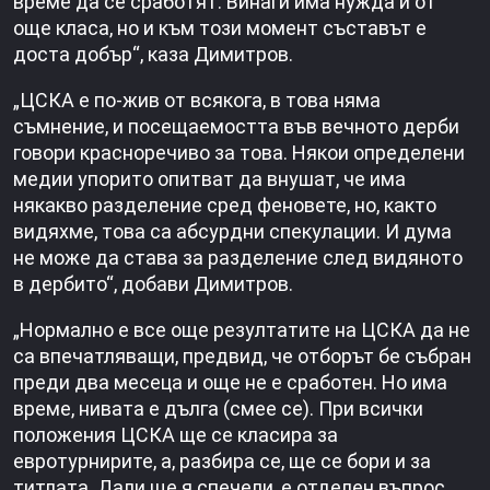
време да се сработят. Винаги има нужда и от
още класа, но и към този момент съставът е
доста добър“, каза Димитров.
„ЦСКА е по-жив от всякога, в това няма
съмнение, и посещаемостта във вечното дерби
говори красноречиво за това. Някои определени
медии упорито опитват да внушат, че има
някакво разделение сред феновете, но, както
видяхме, това са абсурдни спекулации. И дума
не може да става за разделение след видяното
в дербито“, добави Димитров.
„Нормално е все още резултатите на ЦСКА да не
са впечатляващи, предвид, че отборът бе събран
преди два месеца и още не е сработен. Но има
време, нивата е дълга (смее се). При всички
положения ЦСКА ще се класира за
евротурнирите, а, разбира се, ще се бори и за
титлата. Дали ще я спечели, е отделен въпрос,