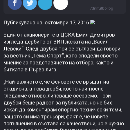
7dnifutbol.bg
Публикувана на: октомври 17, 2016
Един от акционерите в ЦСКА Емил Димитров
изгледа дербито от ВИП ложата на „Васил
Левски“. След двубоя той се съгласи да говори
за вестник „Тема Спорт“, като сподели своето
мнение за представянето на отбора, както и
битката в Първа лига.
„Най-важното е, че феновете се връщат на
стадиона, а това дерби, което най-после
гледахме отново, липсваше осезаемо. Този
двубой беше радост за публиката, но не бих
искал да коментирам спортно-технически теми,
защото си има треньори, факт е, че новите
попълнения в състава са качествени, но е нужно