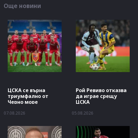
Още новини
ЦСКА се върна
Рой Ревиво отказва
триумфално от
да играе срещу
Черно море
ЦСКА
07.08.2026
05.08.2026