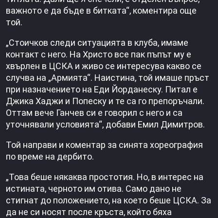
важното е да бъде в битката“, коментира още
той.
„Стоичков следи ситуацията в клуба, имаме
контакт с него. На Христо все пак пъпът му е
хвърлен в ЦСКА и живо се интересува какво се
случва на „Армията“. Наистина, той имаше пръст
при назначението на Еди Йорданеску. Питал е
Джика Хаджи и Попеску и те са го препоръчали.
Оттам вече Ганчев си е говорил с него и са
уточнявали условията“, добави Емил Димитров.
Той направи и коментар за синята хореография
по време на дербито.
„Това беше някаква простотия. Но, в интерес на
истината, черното им отива. Само дано не
стигнат до положението, на което беше ЦСКА. За
да не си носят после кръста, който бяха