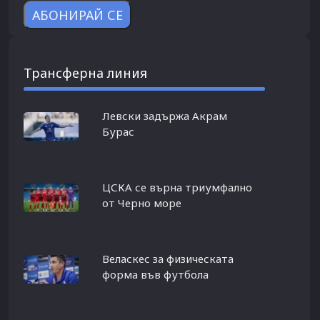
Трансферна линия
Левски задържа Акрам
Бурас
ЦСКА се върна триумфално
от Черно море
Веласкес за физическата
форма във футбола