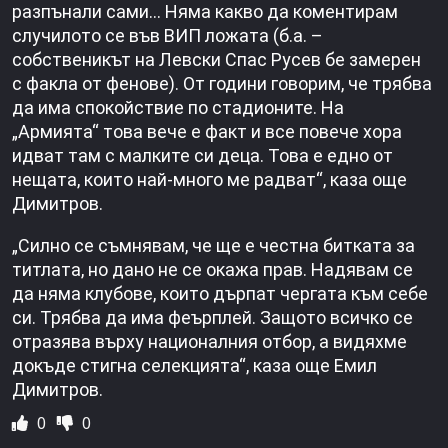
разпънали сами… Няма какво да коментирам
случилото се във ВИП ложата (б.а. –
собственикът на Левски Спас Русев бе замерен
с факла от фенове). От години говорим, че трябва
да има спокойствие по стадионите. На
„Армията“ това вече е факт и все повече хора
идват там с малките си деца. Това е едно от
нещата, които най-много ме радват“, каза още
Димитров.
„Силно се съмнявам, че ще е честна битката за
титлата, но дано не се окажа прав. Надявам се
да няма клубове, които дърпат чергата към себе
си. Трябва да има феърплей. Защото всичко се
отразява върху националния отбор, а видяхме
докъде стигна селекцията“, каза още Емил
Димитров.
0
0