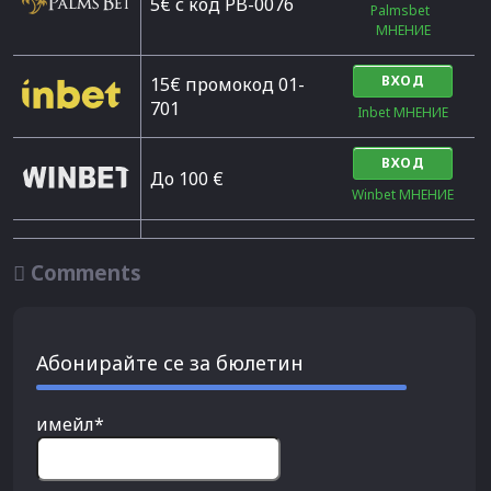
5€ с код PB-0076
Palmsbet  
МНЕНИЕ
ВХОД
15€ промокод 01-
701
Inbet МНЕНИЕ
ВХОД
До 100 €
Winbet МНЕНИЕ

Comments
Абонирайте се за бюлетин
имейл*