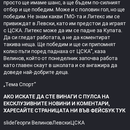
просто ще имаме шанс, а ще бъдем по-силният
отбор и ще победим. Може и с половин гол, но ще
победим. Не знам какви ГМО-та и Литекс им се
привиждат в Левски, като им предстои да играят
с ЦСКА. Литекс може да им се падне за Купата.
Да си гледат работата, а не да коментират
такива неща. Ще победим и ще си припомнят
колко пъти поред паднаха от ЦСКА“, каза
Велинов, който от понеделник започва работа
като главен скаут в школата и се ангажира да
доведе най-добрите деца.
„Тема Спорт“
АКО ИСКАТЕ ДА СТЕ ВИНАГИ С ПУЛСА НА
ЕКСКЛУЗИВНИТЕ НОВИНИ И КОМЕНТАРИ,
ХАРЕСАЙТЕ СТРАНИЦАТА НИ ВЪВ ФЕЙСБУК ТУК
slideГеорги ВелиновЛевскиЦСКА