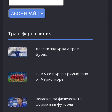
Трансферна линия
Левски задържа Акрам
Бурас
ЦСКА се върна триумфално
от Черно море
Веласкес за физическата
форма във футбола