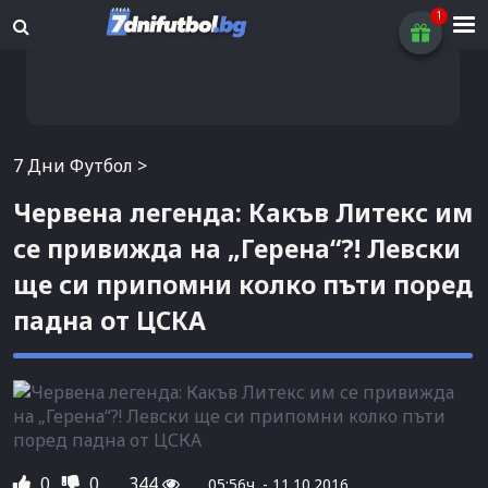
7 Дни Футбол
>
Червена легенда: Какъв Литекс им
се привижда на „Герена“?! Левски
ще си припомни колко пъти поред
падна от ЦСКА
0
0
344
05:56ч. - 11.10.2016