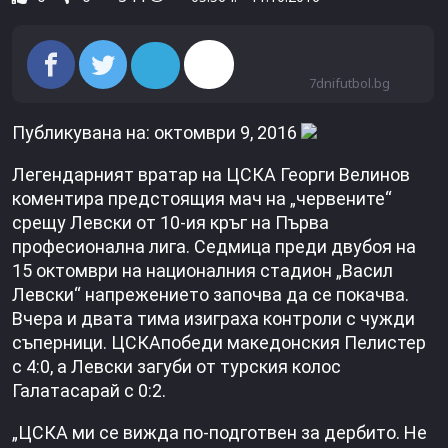
7dnifutbol.bg
Публикувана на: октомври 9, 2016
Легендарният вратар на ЦСКА Георги Велинов
коментира предстоящия мач на „червените“
срещу Левски от 10-ия кръг на Първа
професионална лига. Седмица преди двубоя на
15 октомври на националния стадион „Васил
Левски“ напрежението започва да се покачва.
Вчера и двата тима изиграха контроли с чужди
съперници. ЦСКАпобеди македонския Пелистер
с 4:0, а Левски загуби от турския колос
Галатасарай с 0:2.
„ЦСКА ми се вижда по-подготвен за дербито. Не