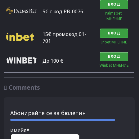
ВХОД
5€ с код PB-0076
Palmsbet  
МНЕНИЕ
ВХОД
15€ промокод 01-
701
Inbet МНЕНИЕ
ВХОД
До 100 €
Winbet МНЕНИЕ

Comments
Абонирайте се за бюлетин
имейл*