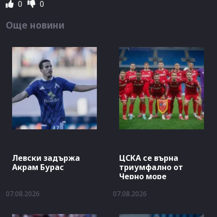
0
0
Още новини
Левски задържа
ЦСКА се върна
Акрам Бурас
триумфално от
Черно море
07.08.2026
07.08.2026