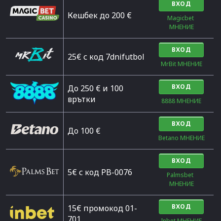
ВХОД
Кешбек до 200 €
Magicbet 
МНЕНИЕ
ВХОД
25€ с код 7dnifutbol
MrBit МНЕНИЕ
ВХОД
До 250 € и 100
врътки
8888 МНЕНИЕ
ВХОД
Дo 100 €
Betano МНЕНИЕ
ВХОД
5€ с код PB-0076
Palmsbet  
МНЕНИЕ
ВХОД
15€ промокод 01-
701
Inbet МНЕНИЕ