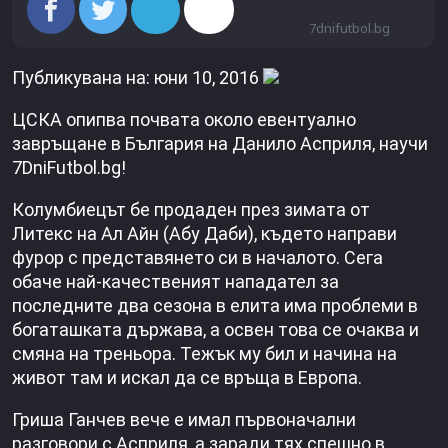
7dnifutbol.bg
Публикувана на: юни 10, 2016
ЦСКА опипва почвата около евентуално
завръщане в България на Данило Асприля, научи
7DniFutbol.bg!
Колумбиецът бе продаден през зимата от
Литекс на Ал Айн (Абу Даби), където направи
фурор с представянето си в началото. Сега
обаче най-качественият нападател за
последните два сезона в елита има проблеми в
богаташката държава, а освен това се очаква и
смяна на треньора. Тежък му бил и начина на
живот там и искал да се връща в Европа.
Гриша Ганчев вече е имал първоначални
разговори с Асприля, а заради тях спешно в