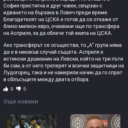
София пристигна и друг човек, свързан с
идването на бързака в Ловеч преди време.
Благодетелят на ЦСКА е готов да се откаже от
близо милион евро, очаквани още по трансфера
на Асприля, за да облече той екипа на ЦСКА.
Ако трансферът се осъществи, то „А“ група няма
да е в никакъв случай същата. Асприля е
истински душманин на Левски, който на три пъти
би сам, а от него треперят и всички защитници на
Лудогорец, така и не намерили начин да го спрат
в сблъсъците между двата отбора.
0
0
Още новини