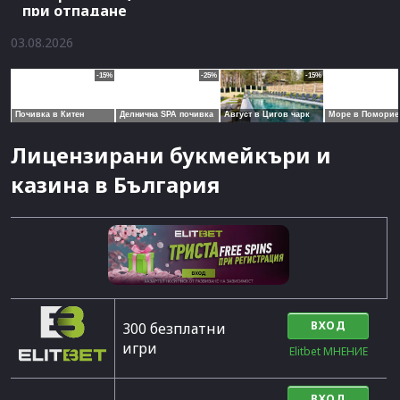
при отпадане
03.08.2026
Лицензирани букмейкъри и
казина в България
ВХОД
300 безплатни
игри
Elitbet МНЕНИЕ
ВХОД