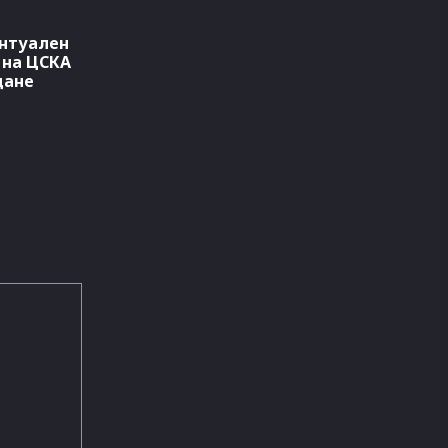
ентуален
 на ЦСКА
дане