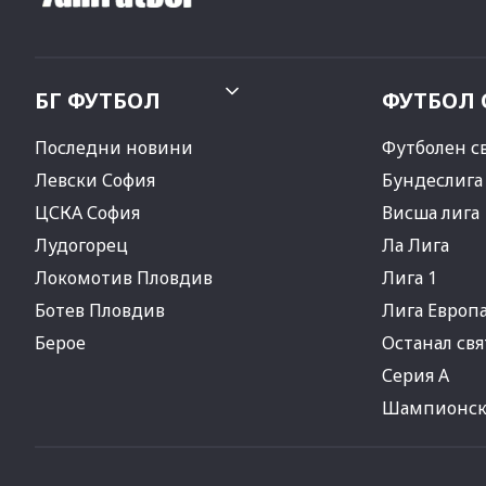
БГ ФУТБОЛ
ФУТБОЛ 
Последни новини
Футболен с
Левски София
Бундеслига
ЦСКА София
Висша лига
Лудогорец
Ла Лига
Локомотив Пловдив
Лига 1
Ботев Пловдив
Лига Европ
Берое
Останал свя
Серия А
Шампионска