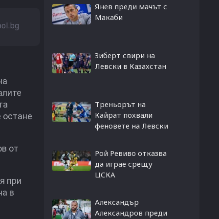
Янев преди мачът с
Макаби
bol.bg
Зиберт свири на
Левски в Казахстан
на
алите
та
Треньорът на
Кайрат похвали
е остане
феновете на Левски
ов от
Рой Ревиво отказва
да играе срещу
ЦСКА
я при
на в
Александър
Александров преди