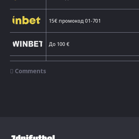
15€ промокод 01-701
До 100 €

Comments