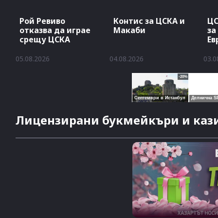
Рой Ревиво
Контис за ЦСКА и
ЦС
отказва да играе
Макаби
за
срещу ЦСКА
Ев
05.08.2026
04.08.2026
03.0
Лицензирани букмейкъри и кази