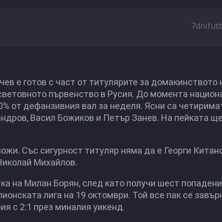
7dnifut
ев е готов с част от титулярите за домакинството 
 световното първенство в Русия. До момента национ
 80% от дефанзивния вал за неделя. Ясни са четирима
ндров, Васил Божиков и Петър Занев. На пейката щ
ожи. Със сигурност титуляр няма да е Георги Китан
Николай Михайлов.
ка на Милан Борян, след като получи шест попадени
ионската лига на 19 октомври. Той все пак се завър
я с 2:1 през миналия уикенд.