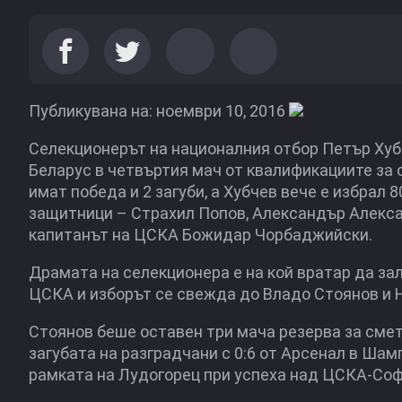
Публикувана на: ноември 10, 2016
Селекционерът на националния отбор Петър Хубч
Беларус в четвъртия мач от квалификациите за
имат победа и 2 загуби, а Хубчев вече е избрал
защитници – Страхил Попов, Александър Алекса
капитанът на ЦСКА Божидар Чорбаджийски.
Драмата на селекционера е на кой вратар да зал
ЦСКА и изборът се свежда до Владо Стоянов и 
Стоянов беше оставен три мача резерва за смет
загубата на разградчани с 0:6 от Арсенал в Шамп
рамката на Лудогорец при успеха над ЦСКА-Софи