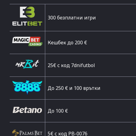
300 безплатни игри
Кешбек до 200 €
25€ с код 7dnifutbol
До 250 € и 100 врътки
Дo 100 €
5€ с код PB-0076