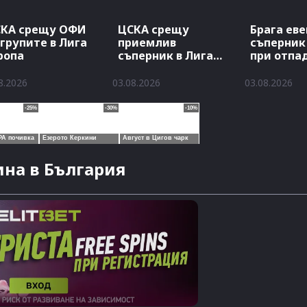
КА срещу ОФИ
ЦСКА срещу
Брага ев
 групите в Лига
приемлив
съперник
ропа
съперник в Лига
при отпа
Европа
8.2026
03.08.2026
03.08.2026
на в България