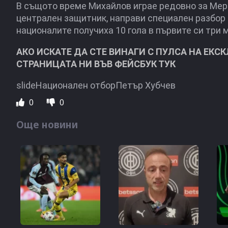
В същото време Михайлов играе редовно за Мерс
централен защитник, направи специален разбор 
националите получиха 10 гола в първите си три 
АКО ИСКАТЕ ДА СТЕ ВИНАГИ С ПУЛСА НА ЕКС
СТРАНИЦАТА НИ ВЪВ ФЕЙСБУК ТУК
slideНационален отборПетър Хубчев
0
0
Още новини