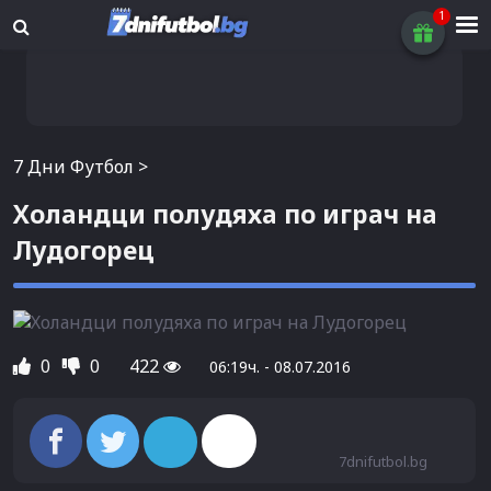
7 Дни Футбол
>
Холандци полудяха по играч на
Лудогорец
0
0
422
06:19ч. - 08.07.2016
7dnifutbol.bg