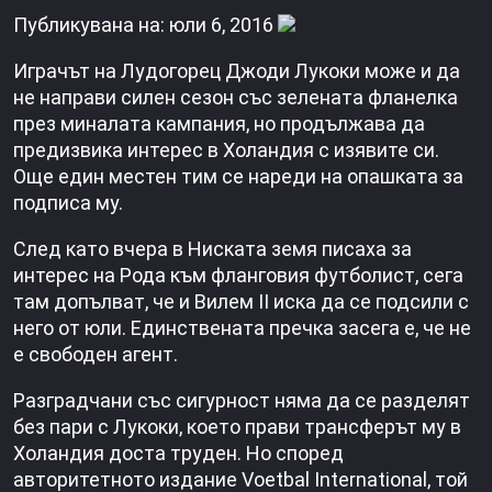
Публикувана на: юли 6, 2016
Играчът на Лудогорец Джоди Лукоки може и да
не направи силен сезон със зелената фланелка
през миналата кампания, но продължава да
предизвика интерес в Холандия с изявите си.
Още един местен тим се нареди на опашката за
подписа му.
След като вчера в Ниската земя писаха за
интерес на Рода към фланговия футболист, сега
там допълват, че и Вилем II иска да се подсили с
него от юли. Единствената пречка засега е, че не
е свободен агент.
Разградчани със сигурност няма да се разделят
без пари с Лукоки, което прави трансферът му в
Холандия доста труден. Но според
авторитетното издание Voetbal International, той