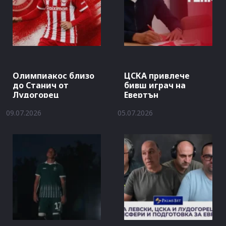
Олимпиакос близо
ЦСКА привлече
до Станич от
бивш играч на
Лудогорец
Евертън
09.07.2026
05.07.2026