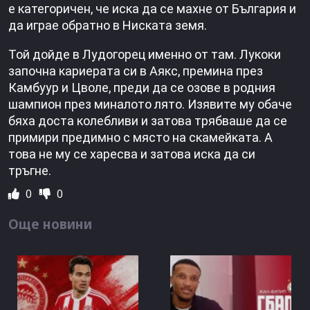
е категоричен, че иска да се махне от България и
да играе обратно в Ниската земя.
Той дойде в Лудогорец именно от там. Лукоки
започна кариерата си в Аякс, премина през
Камбуур и Цволе, преди да се озове в родния
шампион през миналото лято. Изявите му обаче
бяха доста колебливи и затова трябваше да се
примири предимно с място на скамейката. А
това не му се харесва и затова иска да си
тръгне.
0
0
Още новини