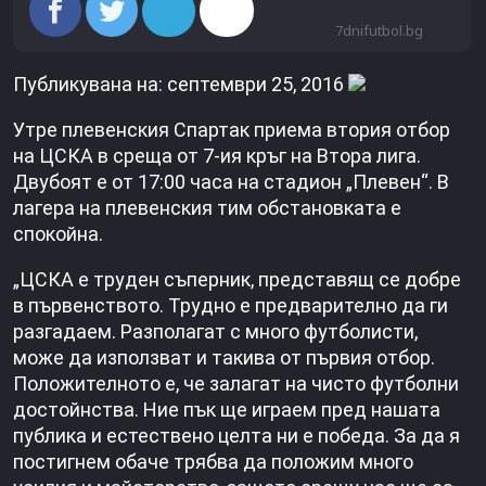
7dnifutbol.bg
Публикувана на: септември 25, 2016
Утре плевенския Спартак приема втория отбор
на ЦСКА в среща от 7-ия кръг на Втора лига.
Двубоят е от 17:00 часа на стадион „Плевен“. В
лагера на плевенския тим обстановката е
спокойна.
„ЦСКА е труден съперник, представящ се добре
в първенството. Трудно е предварително да ги
разгадаем. Разполагат с много футболисти,
може да използват и такива от първия отбор.
Положителното е, че залагат на чисто футболни
достойнства. Ние пък ще играем пред нашата
публика и естествено целта ни е победа. За да я
постигнем обаче трябва да положим много