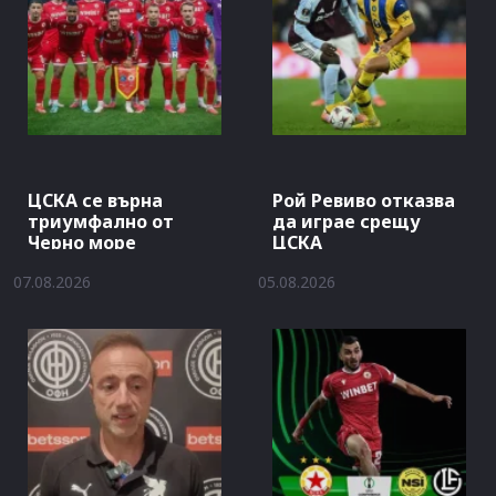
ЦСКА се върна
Рой Ревиво отказва
триумфално от
да играе срещу
Черно море
ЦСКА
07.08.2026
05.08.2026