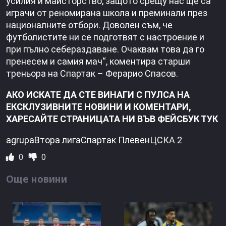
усилия и майсторство, защото срещу нас ще са
играчи от реномирана школа и преминали през
националните отбори. Доволен съм, че
футболистите ни се подготвят с настроение и
при пълно себераздаване. Очаквам това да го
пренесем и самия мач“, коментира старши
треньора на Спартак – Ферарио Спасов.
АКО ИСКАТЕ ДА СТЕ ВИНАГИ С ПУЛСА НА
ЕКСКЛУЗИВНИТЕ НОВИНИ И КОМЕНТАРИ,
ХАРЕСАЙТЕ СТРАНИЦАТА НИ ВЪВ ФЕЙСБУК ТУК
agrupaВтора лигаСпартак ПлевенЦСКА 2
0
0
Още новини