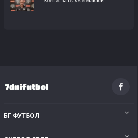
Контис за ЦСКА и Макаби
БГ ФУТБОЛ