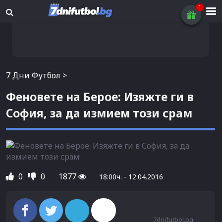
7 Дни Футбол
>
Феновете на Берое: Изяжте ги в
София, за да измием този срам
0
0
1877
18:00ч. - 12.04.2016
7dnifutbol.bg