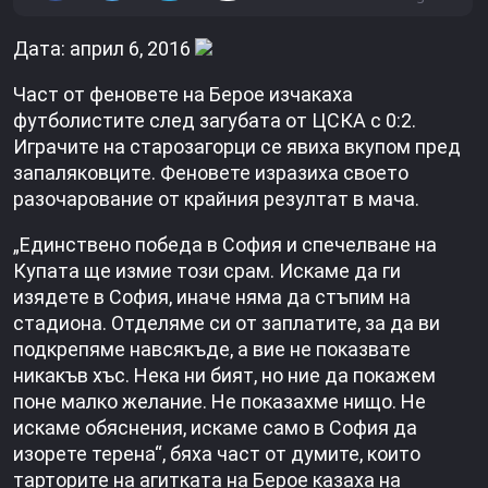
Дата: април 6, 2016
Част от феновете на Берое изчакаха
футболистите след загубата от ЦСКА с 0:2.
Играчите на старозагорци се явиха вкупом пред
запаляковците. Феновете изразиха своето
разочарование от крайния резултат в мача.
„Единствено победа в София и спечелване на
Купата ще измие този срам. Искаме да ги
изядете в София, иначе няма да стъпим на
стадиона. Отделяме си от заплатите, за да ви
подкрепяме навсякъде, а вие не показвате
никакъв хъс. Нека ни бият, но ние да покажем
поне малко желание. Не показахме нищо. Не
искаме обяснения, искаме само в София да
изорете терена“, бяха част от думите, които
тарторите на агитката на Берое казаха на