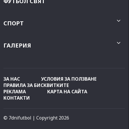
ФУТБОЛ СВЯТ
СПОРТ
ГАЛЕРИЯ
ЗА НАС
УСЛОВИЯ ЗА ПОЛЗВАНЕ
ПРАВИЛА ЗА БИСКВИТКИТЕ
РЕКЛАМА
КАРТА НА САЙТА
КОНТАКТИ
© 7dnifutbol
| Copyright 2026