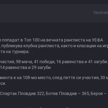
7dnifut
о попадат в Топ 100 на вечната ранглиста на УЕФА
публикува клубна ранглиста, както и класации на иг
та на турнира.
стия, 98 мача, 41 победи, 16 равенства и 41 загуби
 14 равенства и 29 загуби.
мента е на 108-мо място, след петте си участия, 30 
си.
Спартак Пловдив 322, Ботев Пловдив – 365, Берое – 