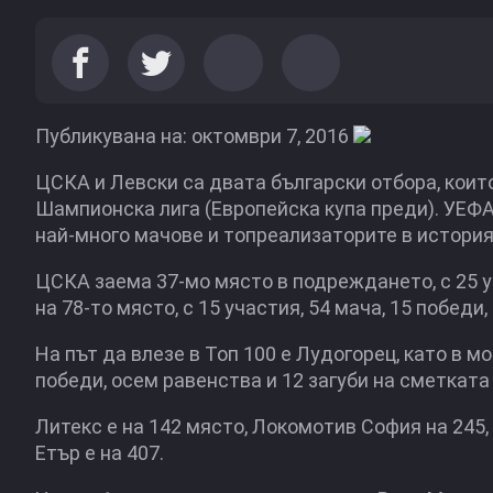
Публикувана на: октомври 7, 2016
ЦСКА и Левски са двата български отбора, коит
Шампионска лига (Европейска купа преди). УЕФА 
най-много мачове и топреализаторите в история
ЦСКА заема 37-мо място в подреждането, с 25 уча
на 78-то място, с 15 участия, 54 мача, 15 победи,
На път да влезе в Топ 100 е Лудогорец, като в мо
победи, осем равенства и 12 загуби на сметката 
Литекс е на 142 място, Локомотив София на 245, 
Етър е на 407.