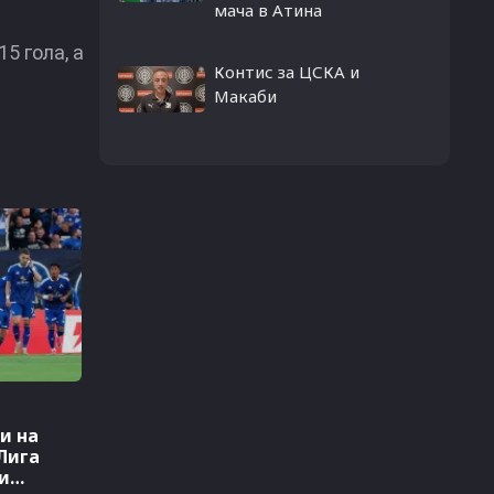
мача в Атина
5 гола, а
Контис за ЦСКА и
Макаби
и на
Лига
и