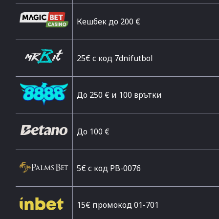
Кешбек до 200 €
25€ с код 7dnifutbol
До 250 € и 100 врътки
Дo 100 €
5€ с код PB-0076
15€ промокод 01-701