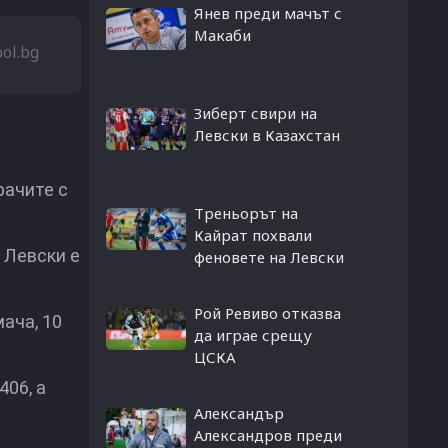
Янев преди мачът с
Макаби
bol.bg
Зиберт свири на
Левски в Казахстан
рачите с
Треньорът на
Кайрат похвали
. Левски е
феновете на Левски
Рой Ревиво отказва
мача, 10
да играе срещу
ЦСКА
406, а
Александър
Александров преди