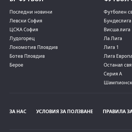
Последни новини
Футболен с
Левски София
Бундеслига
ЦСКА София
Висша лига
Лудогорец
Ла Лига
Локомотив Пловдив
Лига 1
Ботев Пловдив
Лига Европ
Берое
Останал свя
Серия А
Шампионска
ЗА НАС
УСЛОВИЯ ЗА ПОЛЗВАНЕ
ПРАВИЛА З