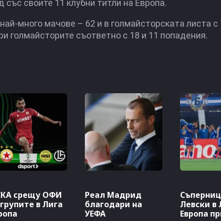
 със своите 11 клубни титли на Европа.
най-много мачове – 62 и в голмайсторската листа с 1
и голмайсторите съответно с 18 и 11 попадения.
КА срещу ОФИ
Реал Мадрид
Съперниц
 групите в Лига
благодари на
Левски в 
ропа
УЕФА
Европа пр