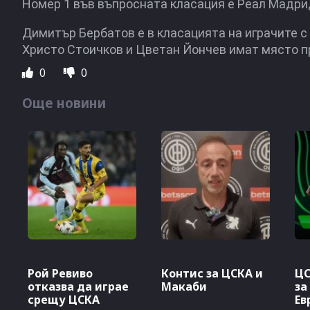
Номер 1 във въпросната класация е Реал Мадрид
Димитър Бербатов е в класацията на играчите с 
Христо Стоичков и Цветан Йончев имат място пр
0
0
Още новини
Рой Ревиво
Контис за ЦСКА и
ЦС
отказва да играе
Макаби
за
срещу ЦСКА
Ев