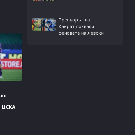
Треньорът на
Кайрат похвали
феновете на Левски
о:
с ЦСКА