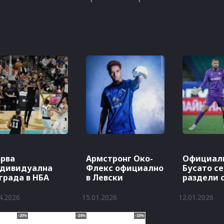
рва
Армстронг Око-
Официалн
дивидуална
Флекс официално
Бусато се
града в НБА
в Левски
раздели 
4.2026
15.01.2026
12.01.2026