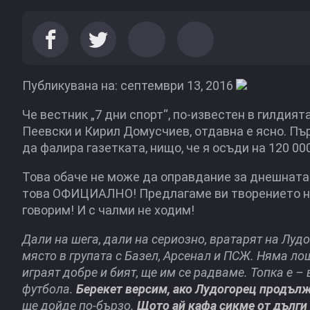
Публикувана на: септември 13, 2016
Че вестник „7 дни спорт“, по-известен в гилдия
Пеевски и Кирил Домусчиев, отдавна е ясно. Пъ
да фалира газетката, нищо, че я осъди на 120 000
Това обаче не може да оправдание за днешната ч
това ОФИЦИАЛНО! Предлагаме ви творението на Ю
говорим! И с чалми не ходим!
Дали на шега, дали на сериозно, вратарят на Луд
място в групата с Базел, Арсенал и ПСЖ. Няма л
играят добре и бият, ще им се радваме. Топка е –
футбола.
Берекет версим, ако Лудогорец продъл
ще дойде по-бързо.
Щото ай кафа сикме от дълги