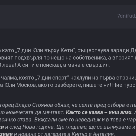
7dnifut
та като „7 дни Юли върху Кети“, съществува заради Д
рвият подхвърля по нещо на собственика, а вторият 
 лева! А си ги е поискал, а мача е свършил.
алма, която „7 дни спорт“ нахлупи на първа страни
ли Москов, ако го разберете, пишете ни! Ние турс
огорец Владо Стоянов обяви, че целта пред отбора е п
ошо момчетата да мечтаят.
Както се казва – инш алах.
 всичко става. Виждали сме го неведнъж и в това е чар
жи
и след Нова година. Ще гледаме, ще се вълнуваме и
 зими
и новини от лагерите в Кипър и Анталия.