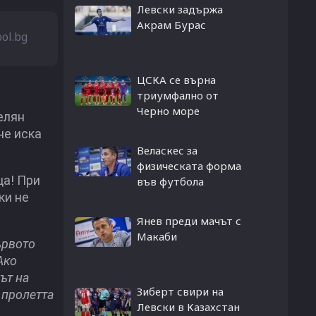
Левски задържа
Акрам Бурас
bol.bg
ЦСКА се върна
триумфално от
Черно море
елян
не иска
Веласкес за
физическата форма
ца! При
във футбола
ки не
Янев преди мачът с
Макаби
ървото
Ако
ът на
Зиберт свири на
 пролетта
Левски в Казахстан