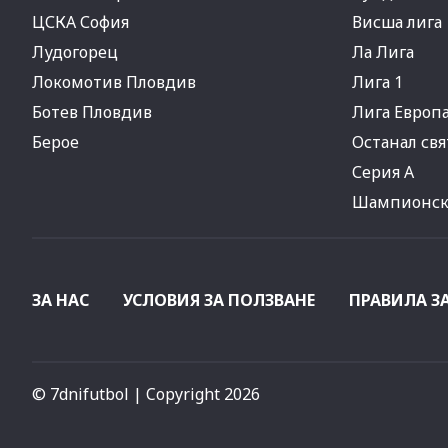
ЦСКА София
Висша лига
Лудогорец
Ла Лига
Локомотив Пловдив
Лига 1
Ботев Пловдив
Лига Европ
Берое
Останал свя
Серия А
Шампионска
ЗА НАС
УСЛОВИЯ ЗА ПОЛЗВАНЕ
ПРАВИЛА З
© 7dnifutbol
| Copyright 2026