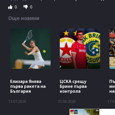
0
0
Още новини
Елизара Янева
ЦСКА срещу
Пъ
първа ракета на
Брине първа
ин
България
контрола
на
13.07.2026
21.06.2026
17.0