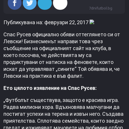
7dnifutbol.bg
Публикувана на: февруари 22, 2017
Спас Русев официално обяви оттеглянето си от
Левски! Бизнесменът направи това чрез
съобщение на официалният сайт на клуба, в
което посочва, че действията му са
продиктувани от натиска на феновете, които
искат да управляват „сините“ Той обявява и, че
Левски на практика е във фалит.
Ето цялото изявление на Спас Русев:
„Футболът съществува, защото е красива игра.
Радва милиони хора. Вдъхновява малчугани да
постигат успехи на терена и извън него. Създава
приятелства. Сплотява семейства, които заедно
гледат и изживяват мачовете на любимия отбор.