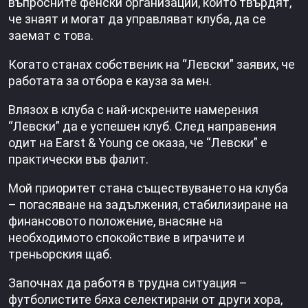
въпросните фенски организации, които твърдят,
че знаят и могат да управляват клуба, да се
заемат с това.
Когато станах собственик на “Левски” заявих, че
работата за отбора е кауза за мен.
Влязох в клуба с най-искрените намерения
“Левски” да е успешен клуб. След направения
одит на Earst & Young се оказа, че “Левски” е
практически във фалит.
Мой приоритет стана съществуването на клуба
– погасяване на задължения, стабилизиране на
финансовото положение, внасяне на
необходимото спокойствие в играчите и
треньорския щаб.
Започнах да работя в трудна ситуация –
футболистите бяха селектирани от други хора,