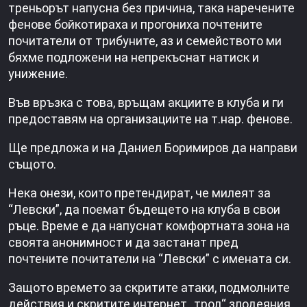
треньорът напусна без причина, така наречените
фенове бойкотираха и прогониха почтените
почитатели от трибуните, аз и семейството ми
бяхме подложени на непрекъснат натиск и
унижение.
Във връзка с това, връщам акциите в клуба и ги
предоставям на организациите на т.нар. фенове.
Ще предложа и на Даниел Боримиров да направи
същото.
Нека онези, които претендират, че милеят за
“Левски”, да поемат бъдещето на клуба в свои
ръце. Време е да напуснат комфортната зона на
своята анонимност и да застанат пред
почтените почитатели на “Левски” с имената си.
Защото времето за скритите атаки, подмолните
действия и скритите интернет „трол“ злодеяния