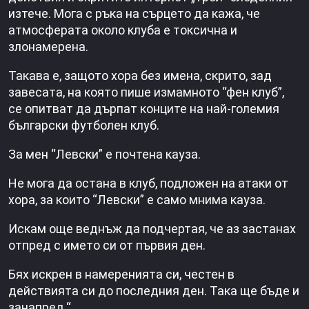
изтече. Мога с ръка на сърцето да кажа, че
атмосферата около клуба е токсична и
злонамерена.
Такава е, защото хора без имена, скрито, зад
завесата, на която пише измамното “фен клуб”,
се опитват да дърпат конците на най-големия
български футболен клуб.
За мен “Левски” е почтена кауза.
Не мога да остана в клуб, подложен на атаки от
хора, за които “Левски” е само мнима кауза.
Искам още веднъж да подчертая, че аз застанах
отпред с името си от първия ден.
Бях искрен в намеренията си, честен в
действията си до последния ден. Така ще бъде и
занапред.“