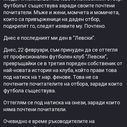
Футболът съществува заради своите почтени
почитатели. Мъже и жени, момчета и момичета,
които са привърженици на даден отбор,
подкрепят го, следят изявите му. Почтено.
Днес е последният ми ден в “Левски”.
Днес, 22 февруари, съм принуден да се оттегля
от професионален футболен клуб “Левски”,
превръщайки се в третия пореден собственик от
най-новата история на клуба, който прави това
под натиск на т.нар. фенове. Това не са
почтените почитателите на отбора, заради които
футбола съществува.
Оттеглям се под натиска на онези, заради които
няма почтени почитатели.
Очевидно е време ръководителите на