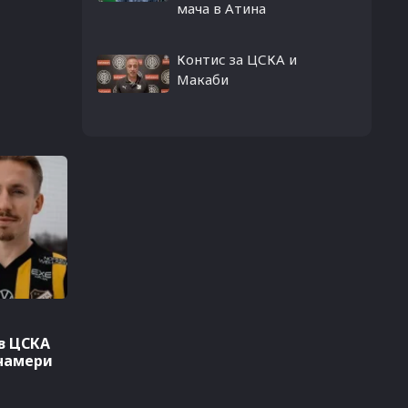
мача в Атина
Контис за ЦСКА и
Макаби
в ЦСКА
 намери