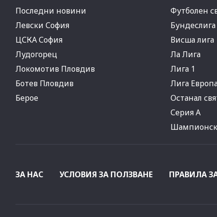
Последни новини
Футболен с
Левски София
Бундеслига
ЦСКА София
Висша лига
Лудогорец
Ла Лига
Локомотив Пловдив
Лига 1
Ботев Пловдив
Лига Европ
Берое
Останал свя
Серия А
Шампионска
ЗА НАС
УСЛОВИЯ ЗА ПОЛЗВАНЕ
ПРАВИЛА З