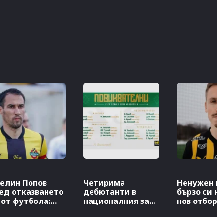
елин Попов
Четирима
Ненужен 
ед отказването
дебютанти в
бързо си
 от футбола:
националния за
нов отбор
ивотът…
Индонезия