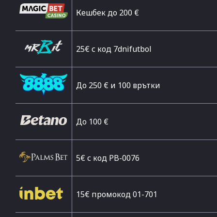
Кешбек до 200 €
25€ с код 7dnifutbol
До 250 € и 100 врътки
Дo 100 €
5€ с код PB-0076
15€ промокод 01-701