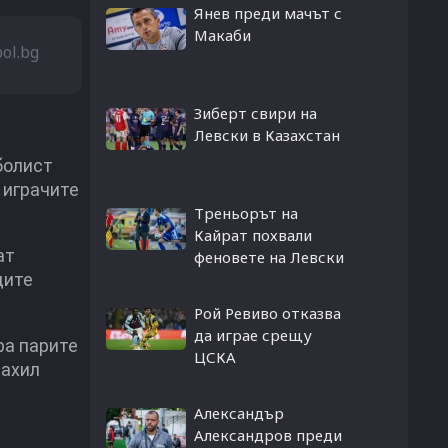
Янев преди мачът с
Макаби
bol.bg
Зиберт свири на
Левски в Казахстан
болист
 играчите
Треньорът на
Кайрат похвали
ат
феновете на Левски
дите
Рой Ревиво отказва
да играе срещу
ра парите
ЦСКА
рахил
Александър
Александров преди