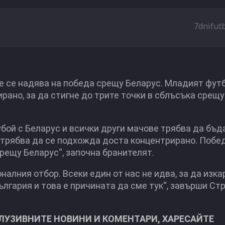
7dnifut
че се надява на победа срещу Беларус. Младият фут
рано, за да стигнe до трите точки в сблъсъка срещу
бой с Беларус и всички други мачове трябва да бъд
, трябва да се подхожда доста концентрирано. Побе
рещу Беларус“, започна бранителят.
оналния отбор. Всеки един от нас не идва, за да изка
 България и това е причината да сме тук“, завърши Ст
КЛУЗИВНИТЕ НОВИНИ И КОМЕНТАРИ, ХАРЕСАЙТЕ