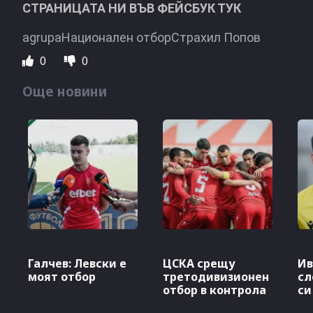
СТРАНИЦАТА НИ ВЪВ ФЕЙСБУК ТУК
agrupaНационален отборСтрахил Попов
0
0
Още новини
Галчев: Левски е
ЦСКА срещу
Ив
моят отбор
третодивизионен
сл
отбор в контрола
си
Ж