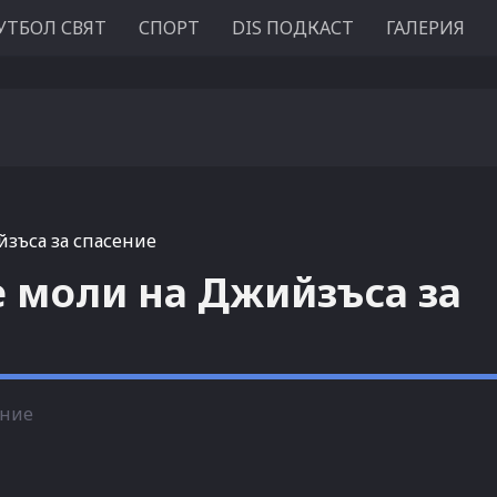
УТБОЛ СВЯТ
СПОРТ
DIS ПОДКАСТ
ГАЛЕРИЯ
йзъса за спасение
е моли на Джийзъса за