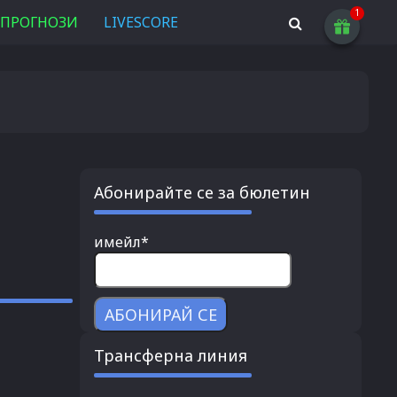
ПРОГНОЗИ
LIVESCORE
Абонирайте се за бюлетин
имейл*
Трансферна линия