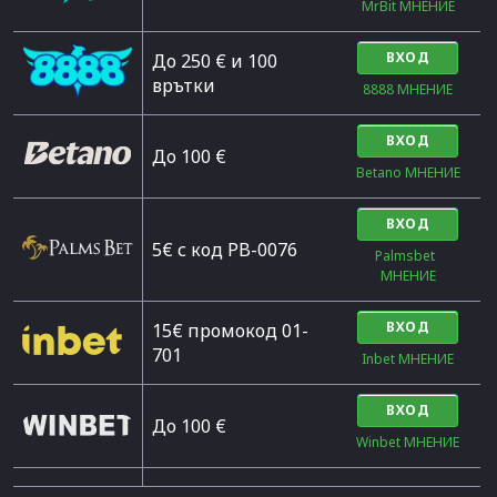
MrBit МНЕНИЕ
ВХОД
До 250 € и 100
врътки
8888 МНЕНИЕ
ВХОД
Дo 100 €
Betano МНЕНИЕ
ВХОД
5€ с код PB-0076
Palmsbet  
МНЕНИЕ
ВХОД
15€ промокод 01-
701
Inbet МНЕНИЕ
ВХОД
До 100 €
Winbet МНЕНИЕ