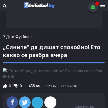
7 Дни Футбол
>
„Сините“ да дишат спокойно! Ето
какво се разбра вчера
0
0
458
12:14ч. - 23.10.2016
7dnifutbol.bg