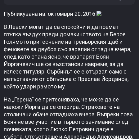
Публикувана на: октомври 20, 2016
В Левски могат да са спокойни и да поемат
глътка въздух преди домакинството на Берое.
Голямото притеснение на треньорския щаб и
феновете за двубоя със заралии отпадна вчера,
след като стана ясно, че вратарят Боян
Йоргачевич ще се възстанови навреме, за да
излезе титуляр. Сърбинът се е отървал само с
натъртвания от сблъсъка с Преслав Йорданов,
който удари рамото му.
На „Герена“ се притесняваха, че може да се
наложи Йорга да се оперира. Страховете на
столичани обаче отпаднаха вчера. Въпреки това
Боян не взе участие в първото занимание след
почивката, която Люпко Петрович даде в
събота. Отсъстваше и Александър Александров.