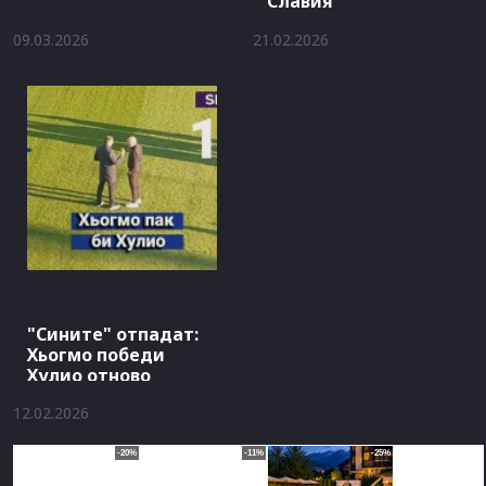
Славия
09.03.2026
21.02.2026
"Сините" отпадат:
Хьогмо победи
Хулио отново
12.02.2026