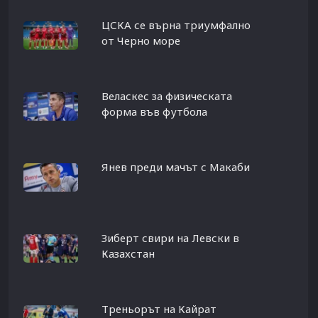
ЦСКА се върна триумфално
от Черно море
Веласкес за физическата
форма във футбола
Янев преди мачът с Макаби
Зиберт свири на Левски в
Казахстан
Треньорът на Кайрат