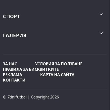
СПОРТ
ГАЛЕРИЯ
ЗА НАС
УСЛОВИЯ ЗА ПОЛЗВАНЕ
ПРАВИЛА ЗА БИСКВИТКИТЕ
РЕКЛАМА
КАРТА НА САЙТА
КОНТАКТИ
© 7dnifutbol
| Copyright 2026