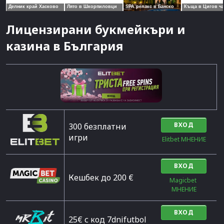
Лицензирани букмейкъри и
казина в България
ВХОД
300 безплатни
игри
Elitbet МНЕНИЕ
ВХОД
Кешбек до 200 €
Magicbet 
МНЕНИЕ
ВХОД
25€ с код 7dnifutbol